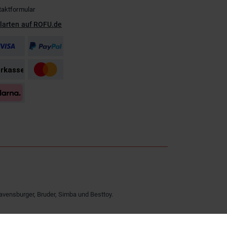
taktformular
larten auf ROFU.de
avensburger, Bruder, Simba und Besttoy.