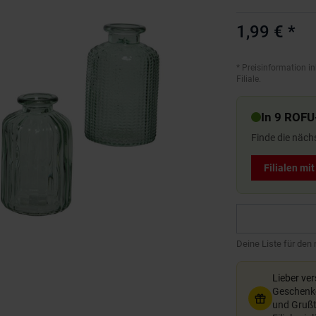
1,99 €
*
*
Preisinformation in
Filiale.
In 9 ROFU
Finde die näch
Filialen mi
Deine Liste für den
Lieber ve
Geschenkg
und Grußte