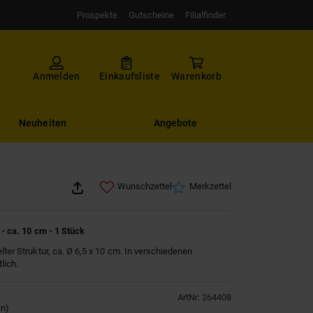
Prospekte
Gutscheine
Filialfinder
Anmelden
Einkaufsliste
Warenkorb
Neuheiten
Angebote
Wunschzettel
Merkzettel
 - ca. 10 cm - 1 Stück
lter Struktur, ca. Ø 6,5 x 10 cm. In verschiedenen
lich.
ArtNr
:
264408
en
)