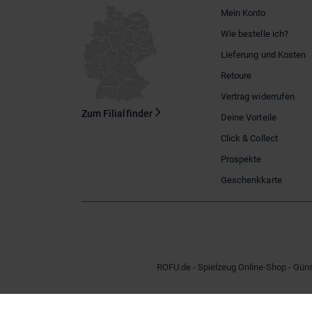
Mein Konto
Wie bestelle ich?
Lieferung und Kosten
Retoure
Vertrag widerrufen
Zum Filialfinder
Deine Vorteile
Click & Collect
Prospekte
Geschenkkarte
ROFU.de - Spielzeug Online-Shop - Güns