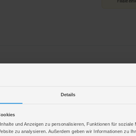
Filiale ein
Details
Cookies
n
nhalte und Anzeigen zu personalisieren, Funktionen für soziale
. 6,5 cm
Website zu analysieren. Außerdem geben wir Informationen zu I
. 6,5 cm