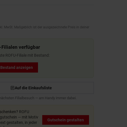
kl. MwSt. Maßgeblich ist der ausgezeichnete Preis in deiner
-Filialen verfügbar
ste ROFU-Filiale mit Bestand:
t Bestand anzeigen
Auf die Einkaufsliste
 nächsten Filialbesuch — am Handy immer dabei.
rschenken?
ROFU
utschein — mit Motiv
Gutschein gestalten
xt gestalten, in jeder