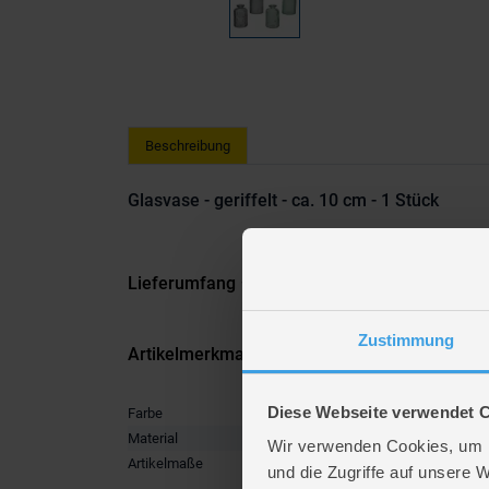
Beschreibung
Glasvase - geriffelt - ca. 10 cm - 1 Stück
Lieferumfang
Zustimmung
Artikelmerkmale
Diese Webseite verwendet 
Farbe
grau
,
grü
Material
Glas
Wir verwenden Cookies, um I
Artikelmaße
Länge ca
und die Zugriffe auf unsere 
Breite ca