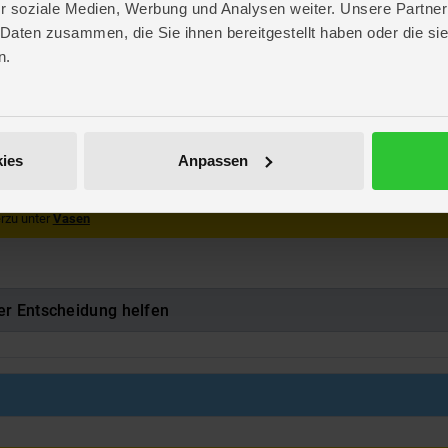
r soziale Medien, Werbung und Analysen weiter. Unsere Partner
 10 cm
 Daten zusammen, die Sie ihnen bereitgestellt haben oder die s
. 6,1 cm
n.
. 5,8 cm
 0,5 cm
m
ies
Anpassen
569764
rzu unter
Vasen
er Entscheidung helfen