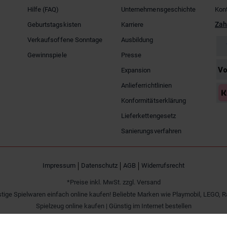
Hilfe (FAQ)
Unternehmensgeschichte
Kon
Zah
Geburtstagskisten
Karriere
Verkaufsoffene Sonntage
Ausbildung
Gewinnspiele
Presse
Expansion
Anlieferrichtlinien
Konformitätserklärung
Lieferkettengesetz
Sanierungsverfahren
Impressum
Datenschutz
AGB
Widerrufsrecht
*Preise inkl. MwSt. zzgl. Versand
tige Spielwaren einfach online kaufen! Beliebte Marken wie Playmobil, LEGO, R
Spielzeug online kaufen | Günstig im Internet bestellen