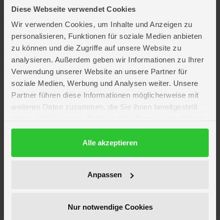
Altersempfehlung: ab 8 Jahren
Diese Webseite verwendet Cookies
Verpackungsmaße: ca. 29,5 x 29,5 x 7,5 cm
Wir verwenden Cookies, um Inhalte und Anzeigen zu
Hersteller: Asmodee
personalisieren, Funktionen für soziale Medien anbieten
Hersteller-Artikelnr.: RPOD0035
zu können und die Zugriffe auf unsere Website zu
analysieren. Außerdem geben wir Informationen zu Ihrer
Ein Würfel, ein Zug, ein Freudenschrei – so fühlt sich ein richtig guter
Verwendung unserer Website an unsere Partner für
Spieleabend an. Und mit unseren
Familienspielen
landet der Spaß direkt
soziale Medien, Werbung und Analysen weiter. Unsere
auf deinem Tisch.
Partner führen diese Informationen möglicherweise mit
Schlüpf in die Rollen von Zauberschülern
weiteren Daten zusammen, die Sie ihnen bereitgestellt
Mit Zauberstäben spannende Duelle austragen
haben oder die sie im Rahmen Ihrer Nutzung der Dienste
Erhalte Belohnungen und sammle die meisten Punkte
gesammelt haben.
Datenschutzerklärung
Alle akzeptieren
Mit hochwertigen Karten
Artikelmerkmale
Anpassen
Altersempfehlung
ab 8 Jahre
Spieldauer
ca. 30 min
Nur notwendige Cookies
Verpackungsmaße
Länge ca. 30,1 cm