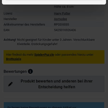
Breite ca. 30 cm
Höhe ca. 8 cm
Lizenz
Harry Potter
Hersteller
Asmodee
Artikelnummer des Herstellers
RPOD0035
EAN
5425016926406
Achtung!
Nicht geeignet für Kinder unter 3 Jahren. Verschluckbare
Kleinteile. Erstickungsgefahr!
Hier findest du mehr
Spiele+Puzzle
oder passendes hierzu unter
Brettspiele
Bewertungen
Produkt bewerten und anderen bei ihrer
Entscheidung helfen
Es liegen keine Bewertungen zu diesem Artikel vor.