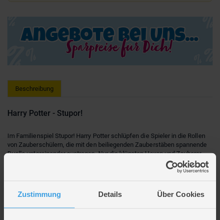
Beschreibung
Harry Potter - Stupor!
Im Familienspiel Stupor! Harry Potter schlüpfen die Spieler in die Rollen
von Zauberschülern, die mit den beiliegenden Zauberstäben spannende
Duelle untereinander austragen. Nur die klügsten Hexen und Zauberer
können im Zauberduell brillieren, bekommen die Belohnungen der Runde
und sammeln Punkte für den Ruf ihres Hauses.
Lieferumfang: 1 x Stupor! Harry Potter
Zustimmung
Details
Über Cookies
Spieleranzahl: 4 - 8
Spieldauer: ca. 30 Min.