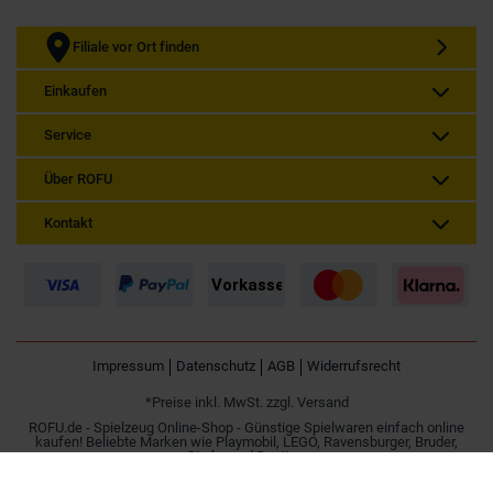
Filiale vor Ort finden
Einkaufen
Service
Über ROFU
Kontakt
Impressum
Datenschutz
AGB
Widerrufsrecht
*Preise inkl. MwSt. zzgl. Versand
ROFU.de - Spielzeug Online-Shop - Günstige Spielwaren einfach online
kaufen! Beliebte Marken wie Playmobil, LEGO, Ravensburger, Bruder,
Simba und Besttoy.
Spielzeug online kaufen | Günstig im Internet bestellen