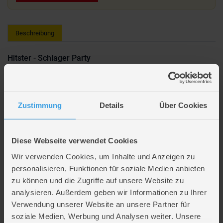
Beschreibung
Hitster - Schlager Party
Die Party geht weiter mit „HITSTER – Schlager-Party“! Das beste
Partyspiel gibt es jetzt in einer Neuauflage, diesmal mit den größten
Schlager-Hits der vergangenen Jahrzehnte. Legt die Karten reihum in der
Zustimmung
Details
Über Cookies
chronologisch richtigen Reihenfolge auf euren Musik-Zeitstrahl und lasst
es krachen!
Ein Würfel, ein Zug, ein Freudenschrei – so fühlt sich ein richtig guter
Diese Webseite verwendet Cookies
Spieleabend an. Und mit unseren
Familienspielen
landet der Spaß direkt
auf deinem Tisch.
Wir verwenden Cookies, um Inhalte und Anzeigen zu
personalisieren, Funktionen für soziale Medien anbieten
Lieferumfang: 1 x Hitster - Schlager Party
zu können und die Zugriffe auf unsere Website zu
Altersempfehlung: Ab 16 Jahren
analysieren. Außerdem geben wir Informationen zu Ihrer
Verwendung unserer Website an unsere Partner für
Artikelmerkmale
soziale Medien, Werbung und Analysen weiter. Unsere