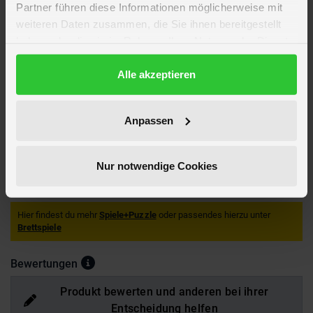
Partner führen diese Informationen möglicherweise mit
Altersempfehlung
ab 16 Jahre
weiteren Daten zusammen, die Sie ihnen bereitgestellt
Spieldauer
ca. 30 min
haben oder die sie im Rahmen Ihrer Nutzung der Dienste
Verpackungsmaße
Länge ca. 12,4 cm
gesammelt haben.
Breite ca. 21,5 cm
Datenschutzerklärung
Alle akzeptieren
Höhe ca. 7,8 cm
Marke
Jumbo
Hersteller
Jumbo
Anpassen
Artikelnummer des Herstellers
19955
EAN
8710126199558
Nur notwendige Cookies
Achtung!
Nicht geeignet für Kinder unter 3 Jahren. Verschluckbare
Kleinteile. Erstickungsgefahr!
Hier findest du mehr
Spiele+Puzzle
oder passendes hierzu unter
Brettspiele
Bewertungen
Produkt bewerten und anderen bei ihrer
Entscheidung helfen