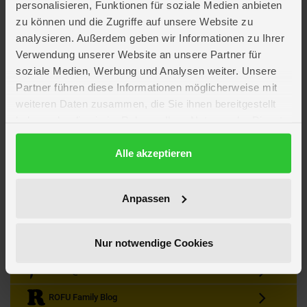
personalisieren, Funktionen für soziale Medien anbieten
zu können und die Zugriffe auf unsere Website zu
analysieren. Außerdem geben wir Informationen zu Ihrer
Verwendung unserer Website an unsere Partner für
soziale Medien, Werbung und Analysen weiter. Unsere
Partner führen diese Informationen möglicherweise mit
Kein Angebot mehr verpassen
weiteren Daten zusammen, die Sie ihnen bereitgestellt
Zum Newsletter anmelden & Vorteile sichern
haben oder die sie im Rahmen Ihrer Nutzung der Dienste
Newsletter
Anmelden
gesammelt haben.
Datenschutzerklärung
Alle akzeptieren
Gutscheine & Gewinnspiele
Neuheiten, Trends & Angebote
Wissenswertes rund um die Familie
Anpassen
Folge uns auf Instagram
Nur notwendige Cookies
Werde unser Fan auf Facebook
ROFU @ Pinterest
ROFU Family Blog