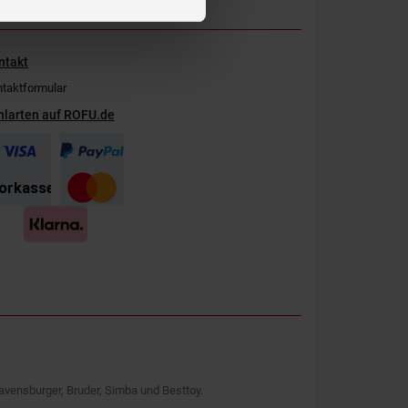
ntakt
taktformular
hlarten auf ROFU.de
avensburger, Bruder, Simba und Besttoy.