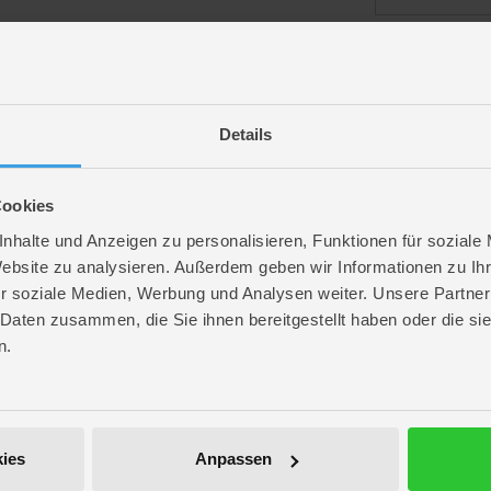
angemeldet bl
Details
Passwort vergess
Cookies
nhalte und Anzeigen zu personalisieren, Funktionen für soziale
Website zu analysieren. Außerdem geben wir Informationen zu I
r soziale Medien, Werbung und Analysen weiter. Unsere Partner
ROFU Community
 Daten zusammen, die Sie ihnen bereitgestellt haben oder die s
Folge uns auf Instagram
n.
Anmelden
Werde unser Fan auf Facebook
ROFU @ Pinterest
ies
Anpassen
ROFU Family Blog