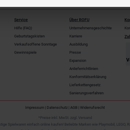
Service
Über ROFU
Ko
Hilfe (FAQ)
Unternehmensgeschichte
Kon
Geburtstagskisten
Karriere
Za
Verkaufsoffene Sonntage
Ausbildung
Gewinnspiele
Presse
Expansion
Anlieferrichtlinien
Konformitätserklärung
Lieferkettengesetz
Sanierungsverfahren
Impressum
|
Datenschutz
|
AGB
|
Widerrufsrecht
*Preise inkl. MwSt. zzgl. Versand
tige Spielwaren einfach online kaufen! Beliebte Marken wie Playmobil, LEGO, R