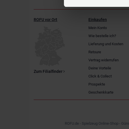
ROFU vor Ort
Einkaufen
Mein Konto
Wie bestelle ich?
Lieferung und Kosten
Retoure
Vertrag widerrufen
Deine Vorteile
Zum Filialfinder
Click & Collect
Prospekte
Geschenkkarte
ROFU.de - Spielzeug Online-Shop - Güns