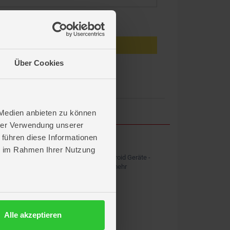
eiben
Anmelden
Über Cookies
en?
 Medien anbieten zu können
hrer Verwendung unserer
 führen diese Informationen
ROFU APP
ie im Rahmen Ihrer Nutzung
Kostenlos für iOS und Android Geräte -
Shopping, News & vieles mehr
Alle akzeptieren