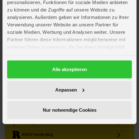
personalisieren, Funktionen für soziale Medien anbieten
zu können und die Zugriffe auf unsere Website zu
analysieren. Außerdem geben wir Informationen zu Ihrer
Verwendung unserer Website an unsere Partner für
soziale Medien, Werbung und Analysen weiter. Unsere
Partner führen diese Informationen möglicherweise mit
Kein Angebot mehr verpassen
weiteren Daten zusammen, die Sie ihnen bereitgestellt
Zum Newsletter anmelden & Vorteile sichern
haben oder die sie im Rahmen Ihrer Nutzung der Dienste
Newsletter
Anmelden
gesammelt haben.
Datenschutzerklärung
Alle akzeptieren
Gutscheine & Gewinnspiele
Neuheiten, Trends & Angebote
Wissenswertes rund um die Familie
Anpassen
Folge uns auf Instagram
Nur notwendige Cookies
Werde unser Fan auf Facebook
ROFU @ Pinterest
ROFU Family Blog