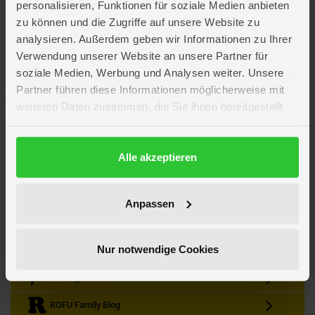
personalisieren, Funktionen für soziale Medien anbieten
zu können und die Zugriffe auf unsere Website zu
analysieren. Außerdem geben wir Informationen zu Ihrer
Verwendung unserer Website an unsere Partner für
soziale Medien, Werbung und Analysen weiter. Unsere
Partner führen diese Informationen möglicherweise mit
Kein Angebot mehr verpassen
weiteren Daten zusammen, die Sie ihnen bereitgestellt
Zum Newsletter anmelden & Vorteile sichern
haben oder die sie im Rahmen Ihrer Nutzung der Dienste
Newsletter
Anmelden
gesammelt haben.
Datenschutzerklärung
Alle akzeptieren
Gutscheine & Gewinnspiele
Neuheiten, Trends & Angebote
Wissenswertes rund um die Familie
Anpassen
Folge uns auf Instagram
Nur notwendige Cookies
Werde unser Fan auf Facebook
ROFU @ Pinterest
ROFU Family Blog