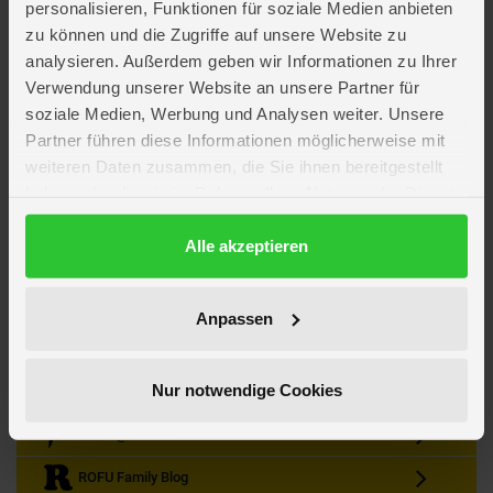
personalisieren, Funktionen für soziale Medien anbieten
zu können und die Zugriffe auf unsere Website zu
analysieren. Außerdem geben wir Informationen zu Ihrer
Verwendung unserer Website an unsere Partner für
soziale Medien, Werbung und Analysen weiter. Unsere
Partner führen diese Informationen möglicherweise mit
Kein Angebot mehr verpassen
weiteren Daten zusammen, die Sie ihnen bereitgestellt
Zum Newsletter anmelden & Vorteile sichern
haben oder die sie im Rahmen Ihrer Nutzung der Dienste
Newsletter
Anmelden
gesammelt haben.
Datenschutzerklärung
Alle akzeptieren
Gutscheine & Gewinnspiele
Neuheiten, Trends & Angebote
Wissenswertes rund um die Familie
Anpassen
Folge uns auf Instagram
Nur notwendige Cookies
Werde unser Fan auf Facebook
ROFU @ Pinterest
ROFU Family Blog