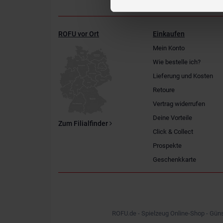
ROFU vor Ort
Einkaufen
Mein Konto
Wie bestelle ich?
Lieferung und Kosten
Retoure
Vertrag widerrufen
Deine Vorteile
Zum Filialfinder
Click & Collect
Prospekte
Geschenkkarte
ROFU.de - Spielzeug Online-Shop - Güns