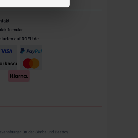
ntakt
taktformular
hlarten auf ROFU.de
avensburger, Bruder, Simba und Besttoy.