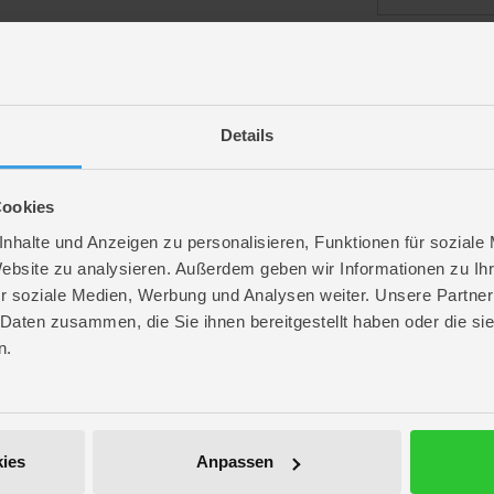
angemeldet bl
Details
Passwort vergess
Cookies
nhalte und Anzeigen zu personalisieren, Funktionen für soziale
Website zu analysieren. Außerdem geben wir Informationen zu I
r soziale Medien, Werbung und Analysen weiter. Unsere Partner
ROFU Community
 Daten zusammen, die Sie ihnen bereitgestellt haben oder die s
Folge uns auf Instagram
n.
Anmelden
Werde unser Fan auf Facebook
ROFU @ Pinterest
ies
Anpassen
ROFU Family Blog