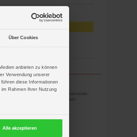
eiben
Anmelden
Über Cookies
en?
 Medien anbieten zu können
hrer Verwendung unserer
 führen diese Informationen
ROFU APP
ie im Rahmen Ihrer Nutzung
Kostenlos für iOS und Android Geräte -
Shopping, News & vieles mehr
Alle akzeptieren