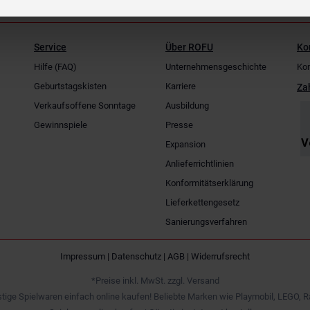
Service
Über ROFU
Ko
Hilfe (FAQ)
Unternehmensgeschichte
Kon
Geburtstagskisten
Karriere
Za
Verkaufsoffene Sonntage
Ausbildung
Gewinnspiele
Presse
Expansion
Anlieferrichtlinien
Konformitätserklärung
Lieferkettengesetz
Sanierungsverfahren
Impressum
|
Datenschutz
|
AGB
|
Widerrufsrecht
*Preise inkl. MwSt. zzgl. Versand
tige Spielwaren einfach online kaufen! Beliebte Marken wie Playmobil, LEGO, R