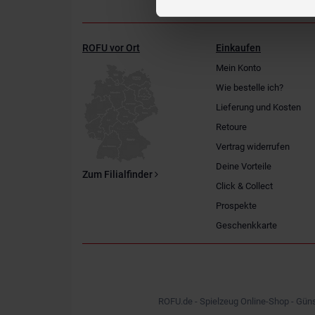
ROFU vor Ort
Einkaufen
Mein Konto
Wie bestelle ich?
Lieferung und Kosten
Retoure
Vertrag widerrufen
Deine Vorteile
Zum Filialfinder
Click & Collect
Prospekte
Geschenkkarte
ROFU.de - Spielzeug Online-Shop - Güns