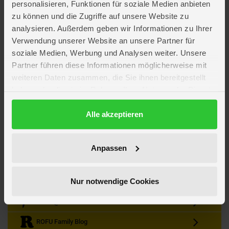
personalisieren, Funktionen für soziale Medien anbieten
zu können und die Zugriffe auf unsere Website zu
analysieren. Außerdem geben wir Informationen zu Ihrer
Verwendung unserer Website an unsere Partner für
soziale Medien, Werbung und Analysen weiter. Unsere
Partner führen diese Informationen möglicherweise mit
Kein Angebot mehr verpassen
weiteren Daten zusammen, die Sie ihnen bereitgestellt
Zum Newsletter anmelden & Vorteile sichern
haben oder die sie im Rahmen Ihrer Nutzung der Dienste
Newsletter
Anmelden
gesammelt haben.
Datenschutzerklärung
Alle akzeptieren
Gutscheine & Gewinnspiele
Neuheiten, Trends & Angebote
Wissenswertes rund um die Familie
Anpassen
Folge uns auf Instagram
Nur notwendige Cookies
Werde unser Fan auf Facebook
ROFU @ Pinterest
ROFU Family Blog