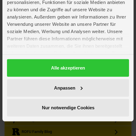
personalisieren, Funktionen für soziale Medien anbieten
zu können und die Zugriffe auf unsere Website zu
analysieren. Außerdem geben wir Informationen zu Ihrer
Verwendung unserer Website an unsere Partner für
soziale Medien, Werbung und Analysen weiter. Unsere
Partner führen diese Informationen möglicherweise mit
Kein Angebot mehr verpassen
weiteren Daten zusammen, die Sie ihnen bereitgestellt
Zum Newsletter anmelden & Vorteile sichern
haben oder die sie im Rahmen Ihrer Nutzung der Dienste
Newsletter
Anmelden
gesammelt haben.
Datenschutzerklärung
Alle akzeptieren
Gutscheine & Gewinnspiele
Neuheiten, Trends & Angebote
Wissenswertes rund um die Familie
Anpassen
Folge uns auf Instagram
Nur notwendige Cookies
Werde unser Fan auf Facebook
ROFU @ Pinterest
ROFU Family Blog