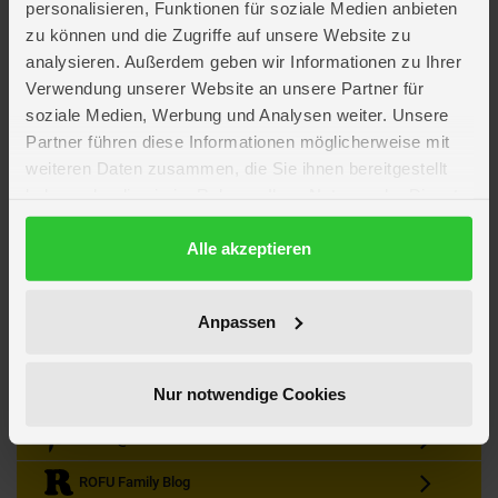
personalisieren, Funktionen für soziale Medien anbieten
zu können und die Zugriffe auf unsere Website zu
analysieren. Außerdem geben wir Informationen zu Ihrer
Verwendung unserer Website an unsere Partner für
soziale Medien, Werbung und Analysen weiter. Unsere
Partner führen diese Informationen möglicherweise mit
Kein Angebot mehr verpassen
weiteren Daten zusammen, die Sie ihnen bereitgestellt
Zum Newsletter anmelden & Vorteile sichern
haben oder die sie im Rahmen Ihrer Nutzung der Dienste
Newsletter
Anmelden
gesammelt haben.
Datenschutzerklärung
Alle akzeptieren
Gutscheine & Gewinnspiele
Neuheiten, Trends & Angebote
Wissenswertes rund um die Familie
Anpassen
Folge uns auf Instagram
Nur notwendige Cookies
Werde unser Fan auf Facebook
ROFU @ Pinterest
ROFU Family Blog