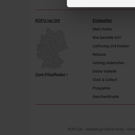
ROFU vor Ort
Einkaufen
Mein Konto
Wie bestelle ich?
Lieferung und Kosten
Retoure
Vertrag widerrufen
Deine Vorteile
Zum Filialfinder
Click & Collect
Prospekte
Geschenkkarte
ROFU.de - Spielzeug Online-Shop - Güns