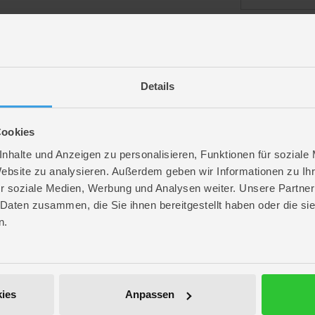
angemeldet bl
Details
Passwort vergess
Cookies
nhalte und Anzeigen zu personalisieren, Funktionen für soziale
Website zu analysieren. Außerdem geben wir Informationen zu I
r soziale Medien, Werbung und Analysen weiter. Unsere Partner
ROFU Community
 Daten zusammen, die Sie ihnen bereitgestellt haben oder die s
Folge uns auf Instagram
n.
Anmelden
Werde unser Fan auf Facebook
ROFU @ Pinterest
ies
Anpassen
ROFU Family Blog