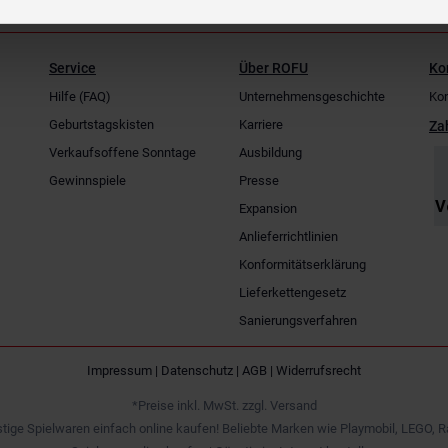
Service
Über ROFU
Ko
Hilfe (FAQ)
Unternehmensgeschichte
Kon
Geburtstagskisten
Karriere
Za
Verkaufsoffene Sonntage
Ausbildung
Gewinnspiele
Presse
Expansion
Anlieferrichtlinien
Konformitätserklärung
Lieferkettengesetz
Sanierungsverfahren
Impressum
|
Datenschutz
|
AGB
|
Widerrufsrecht
*Preise inkl. MwSt. zzgl. Versand
tige Spielwaren einfach online kaufen! Beliebte Marken wie Playmobil, LEGO, R