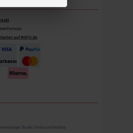
ntakt
taktformular
hlarten auf ROFU.de
avensburger, Bruder, Simba und Besttoy.