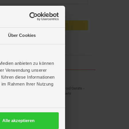
eiben
Anmelden
Über Cookies
en?
 Medien anbieten zu können
hrer Verwendung unserer
 führen diese Informationen
ROFU APP
ie im Rahmen Ihrer Nutzung
Kostenlos für iOS und Android Geräte -
Shopping, News & vieles mehr
Alle akzeptieren