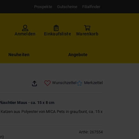
Prospekte
Gutscheine
Filialfinder
Anmelden
Einkaufsliste
Warenkorb
Neuheiten
Angebote
Wunschzettel
Merkzettel
lüschtier Maus - ca. 15 x 8 cm
 Katzen aus Polyester von MICA Pets in grau/bunt, ca. 15 x
ArtNr
:
267554
en
)