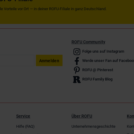
 Vorteile vor Ort — in deiner ROFU-Filiale in ganz Deutschland.
ROFU Community
Folge uns auf Instagram
Anmelden
Werde unser Fan auf Faceboo
ROFU @ Pinterest
ROFU Family Blog
Service
Über ROFU
Kon
Hilfe (FAQ)
Unternehmensgeschichte
Kon