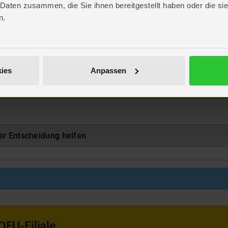
 Daten zusammen, die Sie ihnen bereitgestellt haben oder die s
s
n.
s
512798
bewahren für evtl. Schriftverkehr. Tierspielzeug generell nur unter Aufsicht ve
ies
Anpassen
rzu unter
Katze
er Entscheidung helfen
OFU-Filiale