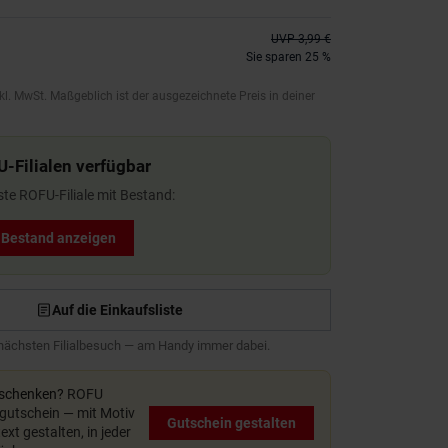
UVP
3,99 €
Sie sparen 25 %
kl. MwSt. Maßgeblich ist der ausgezeichnete Preis in deiner
U-Filialen verfügbar
ste ROFU-Filiale mit Bestand:
t Bestand anzeigen
Auf die Einkaufsliste
 nächsten Filialbesuch — am Handy immer dabei.
rschenken?
ROFU
utschein — mit Motiv
Gutschein gestalten
xt gestalten, in jeder