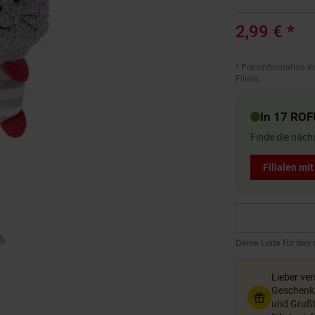
2,99 €
*
*
Preisinformation in
Filiale.
In 17 ROF
Finde die näch
Filialen mi
Deine Liste für den
Lieber ve
Geschenkg
und Grußte