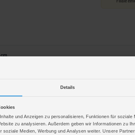
Filiale ein
8 cm
Details
ticolor
Cookies
. 15 cm
. 8 cm
nhalte und Anzeigen zu personalisieren, Funktionen für soziale
. 7,5 cm
Website zu analysieren. Außerdem geben wir Informationen zu I
. 21,1 cm
r soziale Medien, Werbung und Analysen weiter. Unsere Partner
 10,3 cm