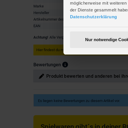
möglicherweise mit weiteren
Marke
mica pet
der Dienste gesammelt habe
Hersteller
mica pet
Datenschutzerklärung
Artikelnummer des Herstellers
B 51279
EAN
4016096
Achtung!
Alle Verpackungsmaterialien entfernen. Bitte auf
Nur notwendige Cook
Hier findest du mehr
Wohnen & Deko
oder passendes hie
Bewertungen
Produkt bewerten und anderen bei ihr
Es liegen keine Bewertungen zu diesem Artikel vor.
Spielwaren gibt´s in deiner R