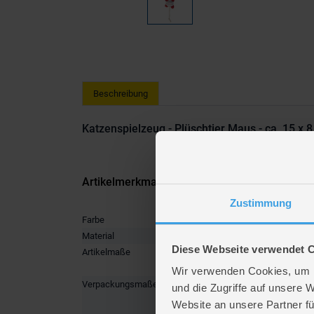
Beschreibung
Katzenspielzeug - Plüschtier Maus - ca. 15 x 
Artikelmerkmale
Zustimmung
Farbe
grau, mul
Material
Plüsch
Diese Webseite verwendet 
Artikelmaße
Länge ca
Breite ca
Wir verwenden Cookies, um I
Verpackungsmaße
Länge ca
und die Zugriffe auf unsere 
Breite ca
Website an unsere Partner fü
Höhe ca.