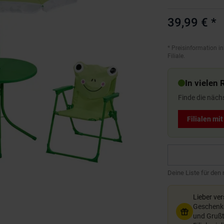
39,99 €
*
*
Preisinformation in
Filiale.
In vielen 
Finde die näch
Filialen mi
Deine Liste für den
Lieber ve
Geschenkg
und Grußte