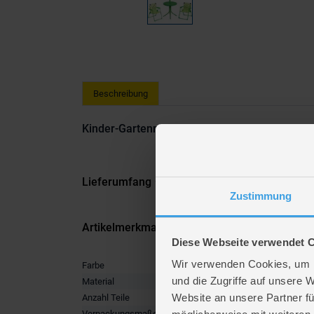
Beschreibung
Kinder-Gartenmöbel Set
Lieferumfang
Zustimmung
Artikelmerkmale
Diese Webseite verwendet 
Wir verwenden Cookies, um I
Farbe
grün
und die Zugriffe auf unsere 
Material
Polyester
Website an unsere Partner fü
Anzahl Teile
4
Verpackungsmaße
Länge ca