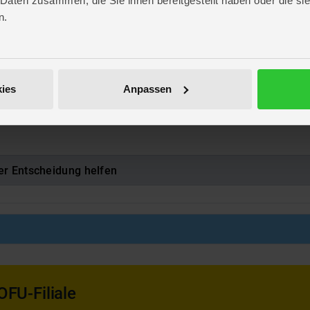
 Daten zusammen, die Sie ihnen bereitgestellt haben oder die s
. 51,1 cm
n.
 13,5 cm
International
10
875523
ies
Anpassen
rzu unter
Gartenmöbel
er Entscheidung helfen
OFU-Filiale