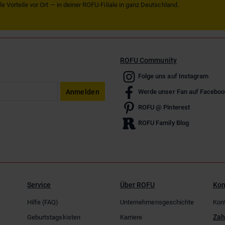
 Vorteile vor Ort — in deiner ROFU-Filiale in ganz Deutschland.
ROFU Community
Folge uns auf Instagram
Anmelden
Werde unser Fan auf Faceboo
ROFU @ Pinterest
ROFU Family Blog
Service
Über ROFU
Kon
Hilfe (FAQ)
Unternehmensgeschichte
Kon
Zah
Geburtstagskisten
Karriere