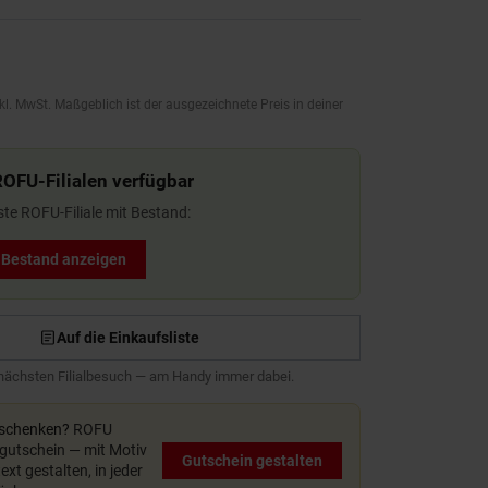
kl. MwSt. Maßgeblich ist der ausgezeichnete Preis in deiner
ROFU-Filialen verfügbar
ste ROFU-Filiale mit Bestand:
t Bestand anzeigen
Auf die Einkaufsliste
 nächsten Filialbesuch — am Handy immer dabei.
rschenken?
ROFU
utschein — mit Motiv
Gutschein gestalten
xt gestalten, in jeder