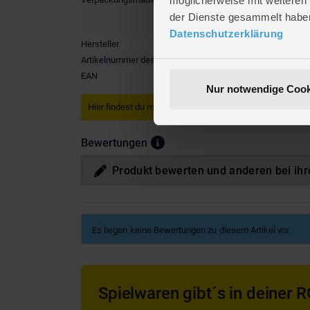
möglicherweise mit weiteren
Breite ca
der Dienste gesammelt habe
Höhe ca.
Datenschutzerklärung
Hersteller
Koopman 
Artikelnummer des Herstellers
FF10001
EAN
8721037
Nur notwendige Cook
Hier findest du mehr
Sport & Freizeit
oder passendes hie
Bewertungen
Produkt bewerten und anderen bei ihr
Es liegen keine Bewertungen zu diesem Artikel vor.
Spielwaren gibt´s in deiner R