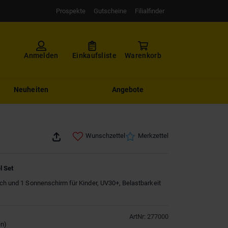
Prospekte
Gutscheine
Filialfinder
Anmelden
Einkaufsliste
Warenkorb
Neuheiten
Angebote
Wunschzettel
Merkzettel
l Set
sch und 1 Sonnenschirm für Kinder, UV30+, Belastbarkeit
ArtNr
:
277000
en
)