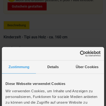
Gutschein gestalten
Beschreibung
Kinderzelt - Tipi aus Holz - ca. 160 cm
Lieferumfang:
1x Spielzeltplane aus 100% Polyester
12x Stangen aus Eukalyptusholz
8x Verbindungsstücke für die Stangen
Zustimmung
Details
Über Cookies
1x Schnur zum Fixieren der Stangen
1x Aufbewahrungs- und Transporttasche
1x bebilderte Aufbauanleitung
Diese Webseite verwendet Cookies
1x Montage- und
Geeignet für drinnen und draußen
Wir verwenden Cookies, um Inhalte und Anzeigen zu
Material Zellstoff: 100% Polyester
personalisieren, Funktionen für soziale Medien anbieten
Waschmaschinengeeignet bei 30° C
zu können und die Zugriffe auf unsere Website zu