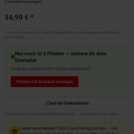
(
0
Kundenmeinungen
)
34,99 €
*
*
Preisinformation inkl. MwSt. Maßgeblich ist der ausgezeichnete Preis in
deiner Filiale.
Nur noch in 3 Filialen — sichere dir dein
Exemplar
Finde die nächste ROFU-Filiale mit Bestand:
Filialen mit Bestand anzeigen
Auf die Einkaufsliste
Deine Liste für den nächsten Filialbesuch — am Handy immer dabei.
Lieber verschenken?
ROFU Geschenkgutschein — mit
Motiv und Grußtext gestalten, in jeder Filiale einlösbar.