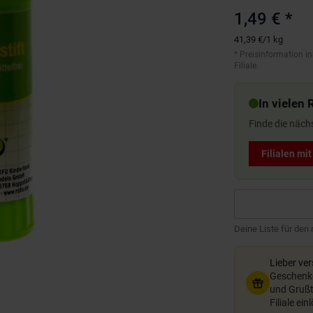
1,49 €
*
41,39 €
/
1 kg
*
Preisinformation in
Filiale.
In vielen 
Finde die näch
Filialen mi
Deine Liste für den
Lieber ve
Geschenkg
und Grußte
Filiale ein