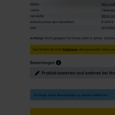
Marke
Mica Col
Lizenz
Tabaluga
Hersteller
MICA Col
Artikelnummer des Herstellers
B 29474
EAN
4016096
Achtung!
Nicht geeignet für Kinder unter 3 Jahren. Erstic
Hier findest du mehr
Spielzeug
oder passendes hierzu u
Bewertungen
Produkt bewerten und anderen bei ihr
Es liegen keine Bewertungen zu diesem Artikel vor.