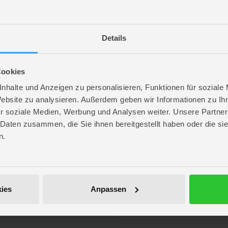
Details
Cookies
nhalte und Anzeigen zu personalisieren, Funktionen für soziale
Website zu analysieren. Außerdem geben wir Informationen zu I
r soziale Medien, Werbung und Analysen weiter. Unsere Partner
 Daten zusammen, die Sie ihnen bereitgestellt haben oder die s
 passenden
Bastelmaterial für die Schule
wird jede Unterrichtsstunde bunter. Je
n.
ies
Anpassen
. 11 cm
. 3,2 cm
 2,9 cm