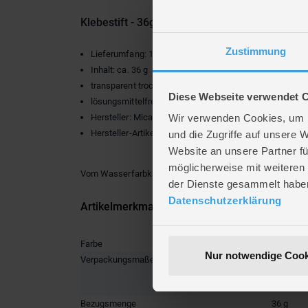
Klebestift - 36g
Zustimmung
Lieferumfang: 1 x Klebestift
Inhalt: ca. 36 g
transparent trocknend
Diese Webseite verwendet 
lösungsmittelfrei
Wir verwenden Cookies, um I
Hersteller: Mica College
Hersteller-Artikel-Nummer: B 29474
und die Zugriffe auf unsere 
Website an unsere Partner fü
möglicherweise mit weiteren
Vom Wasserfarbkasten bis zum Bastelkoffer – mit dem
der Dienste gesammelt habe
Datenschutzerklärung
Artikelmerkmale
Farbe
grün
Nur notwendige Cook
Verpackungsmaße
Länge ca
Breite ca
Höhe ca.
Bezugsmenge
36 g