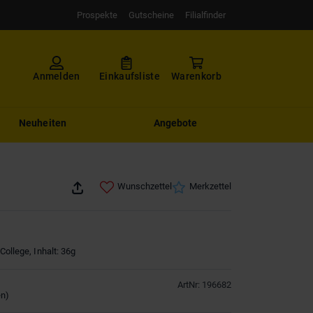
Prospekte
Gutscheine
Filialfinder
Anmelden
Einkaufsliste
Warenkorb
Neuheiten
Angebote
Wunschzettel
Merkzettel
College, Inhalt: 36g
ArtNr
:
196682
en
)