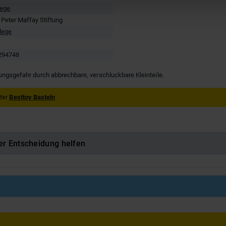
lege
 Peter Maffay Stiftung
lege
294748
kungsgefahr durch abbrechbare, verschluckbare Kleinteile.
nter
Besttoy Basteln
er Entscheidung helfen