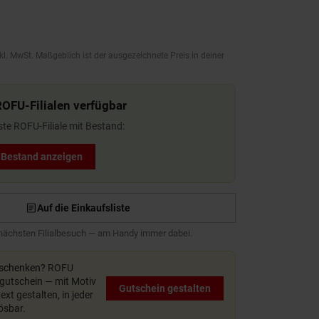
kl. MwSt. Maßgeblich ist der ausgezeichnete Preis in deiner
ROFU-Filialen verfügbar
ste ROFU-Filiale mit Bestand:
t Bestand anzeigen
Auf die Einkaufsliste
 nächsten Filialbesuch — am Handy immer dabei.
rschenken?
ROFU
utschein — mit Motiv
Gutschein gestalten
xt gestalten, in jeder
lösbar.