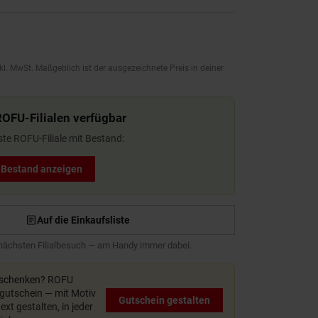
kl. MwSt. Maßgeblich ist der ausgezeichnete Preis in deiner
ROFU-Filialen verfügbar
ste ROFU-Filiale mit Bestand:
t Bestand anzeigen
Auf die Einkaufsliste
 nächsten Filialbesuch — am Handy immer dabei.
rschenken?
ROFU
utschein — mit Motiv
Gutschein gestalten
xt gestalten, in jeder