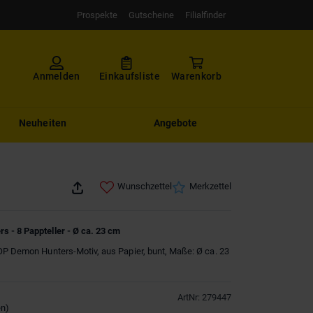
Prospekte
Gutscheine
Filialfinder
Anmelden
Einkaufsliste
Warenkorb
Neuheiten
Angebote
Wunschzettel
Merkzettel
 - 8 Pappteller - Ø ca. 23 cm
OP Demon Hunters-Motiv, aus Papier, bunt, Maße: Ø ca. 23
ArtNr
:
279447
en
)