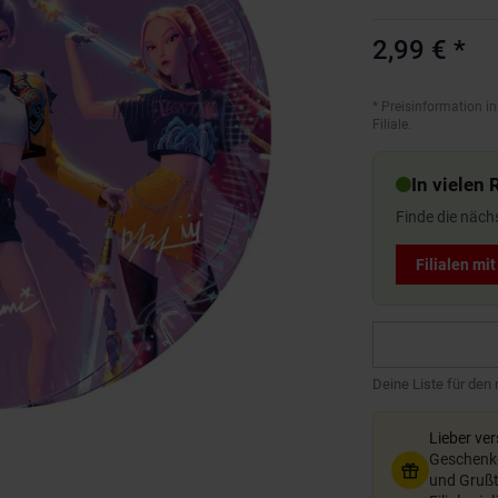
2,99 €
*
*
Preisinformation in
Filiale.
In vielen 
Finde die näch
Filialen mi
Deine Liste für den
Lieber ve
Geschenkg
und Grußte