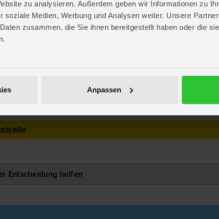
Website zu analysieren. Außerdem geben wir Informationen zu I
. 22,5 cm
r soziale Medien, Werbung und Analysen weiter. Unsere Partner
. 22,6 cm
 2 cm
 Daten zusammen, die Sie ihnen bereitgestellt haben oder die s
n.
m
A PARTY
mon Hunters
ag
ies
Anpassen
986387
artyteller
er Entscheidung helfen