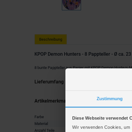
Beschreibung
KPOP Demon Hunters - 8 Pappteller - Ø ca. 2
8 bunte Pappteller aus Papier mit KPOP Demon Hunters-Motiv,
Lieferumfang
Zustimmung
Artikelmerkmale
Farbe
MULTIC
Diese Webseite verwendet 
Material
Papier
Wir verwenden Cookies, um I
Anzahl Teile
8