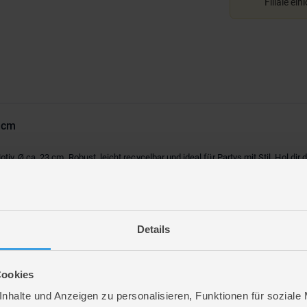
Filiale ein
3 cm
 Ø ca. 23 cm. Robust, leicht recycelbar und ideal für Partys mit Stil. Hol dir d
Details
OLOR
Cookies
nhalte und Anzeigen zu personalisieren, Funktionen für soziale