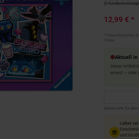
(
0
Kundenmeinung
12,99 €
*
*
Preisinformation in
Filiale.
Aktuell in
Dieser Artikel 
erneut — oder
Deine Liste für den
Lieber ve
Geschenkg
und Grußte