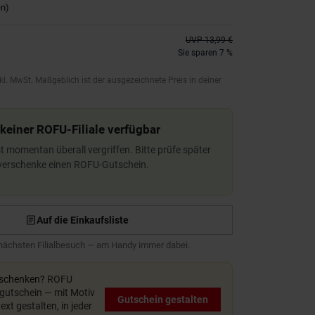
en
)
UVP
13,99 €
Sie sparen 7 %
kl. MwSt. Maßgeblich ist der ausgezeichnete Preis in deiner
 keiner ROFU-Filiale verfügbar
ist momentan überall vergriffen. Bitte prüfe später
 verschenke einen ROFU-Gutschein.
Auf die Einkaufsliste
 nächsten Filialbesuch — am Handy immer dabei.
rschenken?
ROFU
utschein — mit Motiv
Gutschein gestalten
xt gestalten, in jeder