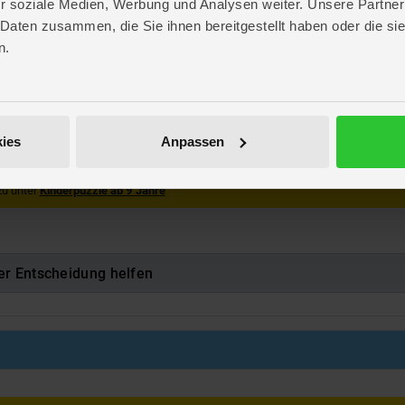
r soziale Medien, Werbung und Analysen weiter. Unsere Partner
 23,1 cm
 Daten zusammen, die Sie ihnen bereitgestellt haben oder die s
rger
n.
mon Hunters
rger
8
047582
ies
Anpassen
luckbare Kleinteile. Erstickungsgefahr!
zu unter
Kinderpuzzle ab 9 Jahre
er Entscheidung helfen