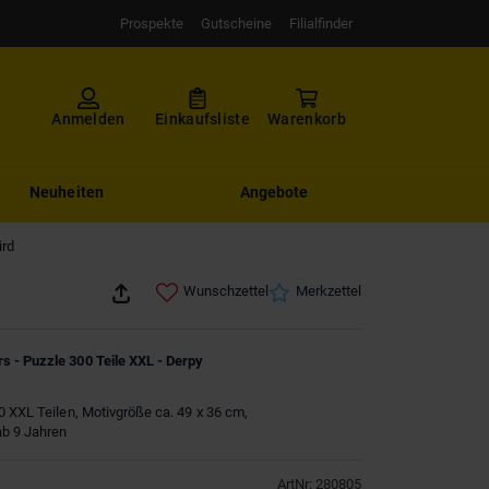
Prospekte
Gutscheine
Filialfinder
Anmelden
Einkaufsliste
Warenkorb
Neuheiten
Angebote
ird
Wunschzettel
Merkzettel
 - Puzzle 300 Teile XXL - Derpy
0 XXL Teilen, Motivgröße ca. 49 x 36 cm,
ab 9 Jahren
ArtNr
:
280805