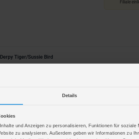
Filiale ein
Derpy Tiger/Sussie Bird
ken Motiven und unterschiedlichen Teile-Anzahlen – perfekt für Anfänger und kl
Details
r
Cookies
re
nhalte und Anzeigen zu personalisieren, Funktionen für soziale
. 3,7 cm
Website zu analysieren. Außerdem geben wir Informationen zu I
. 33,5 cm