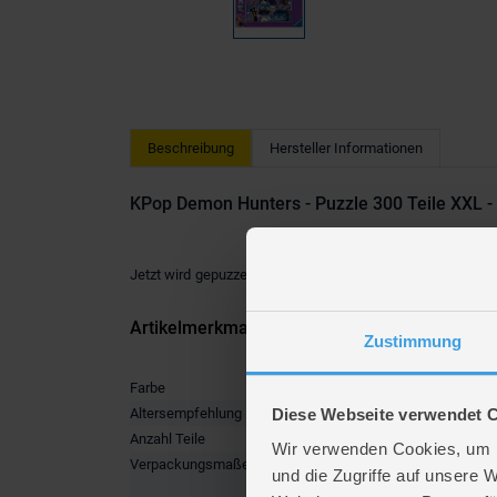
Beschreibung
Hersteller Informationen
KPop Demon Hunters - Puzzle 300 Teile XXL - 
Jetzt wird gepuzzelt! Entdecke tolle
Kinderpuzzle
mit star
Artikelmerkmale
Zustimmung
Farbe
multicolo
Diese Webseite verwendet 
Altersempfehlung
ab 9 Jah
Anzahl Teile
300
Wir verwenden Cookies, um I
Verpackungsmaße
Länge ca
und die Zugriffe auf unsere 
Breite ca