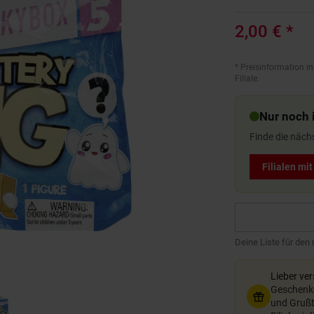
2,00 €
*
*
Preisinformation in
Filiale.
Nur noch i
Finde die näch
Filialen mi
Deine Liste für den
Lieber ve
Geschenkg
und Grußte