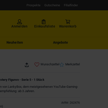
Prospekte
Gutscheine
Filialfinder
Anmelden
Einkaufsliste
Warenkorb
Neuheiten
Angebote
Wunschzettel
Merkzettel
tery Figuren - Serie 5 - 1 Stück
ren von LankyBox, dem meistgesehenen YouTube-Gaming-
sempfehlung: ab 3 Jahren.
ArtNr
:
262476
en
)