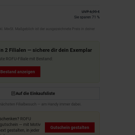
UVP
6,99 €
Sie sparen 71 %
kl. MwSt. Maßgeblich ist der ausgezeichnete Preis in deiner
n 2 Filialen — sichere dir dein Exemplar
ste ROFU-Filiale mit Bestand:
t Bestand anzeigen
Auf die Einkaufsliste
 nächsten Filialbesuch — am Handy immer dabei.
rschenken?
ROFU
utschein — mit Motiv
Gutschein gestalten
xt gestalten, in jeder