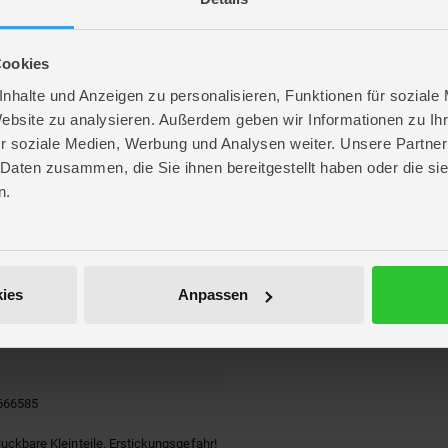
Stück
Cookies
nhalte und Anzeigen zu personalisieren, Funktionen für soziale
Website zu analysieren. Außerdem geben wir Informationen zu I
r soziale Medien, Werbung und Analysen weiter. Unsere Partner
 Daten zusammen, die Sie ihnen bereitgestellt haben oder die s
n.
r
re
. 13,5 cm
. 5,5 cm
ies
Anpassen
 13 cm
OX
666585
luckbare Kleinteile. Erstickungsgefahr!