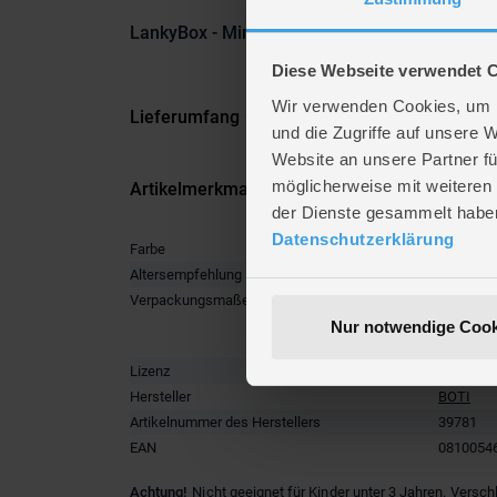
LankyBox - Mini Mystery Figuren - Serie 5 - 1 
Diese Webseite verwendet 
Wir verwenden Cookies, um I
Lieferumfang
und die Zugriffe auf unsere 
Website an unsere Partner fü
möglicherweise mit weiteren
Artikelmerkmale
der Dienste gesammelt habe
Datenschutzerklärung
Farbe
multicolo
Altersempfehlung
ab 3 Jah
Verpackungsmaße
Länge ca
Breite ca
Nur notwendige Cook
Höhe ca.
Lizenz
LANKYB
Hersteller
BOTI
Artikelnummer des Herstellers
39781
EAN
0810054
Achtung!
Nicht geeignet für Kinder unter 3 Jahren. Versch