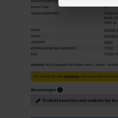
Altersempfehlung
ab 6 Jah
Anzahl Teile
78
Verpackungsmaße
Länge ca
Breite ca
Höhe ca.
Marke
LEGO® An
Lizenz
Animal C
Hersteller
LEGO
Artikelnummer des Herstellers
77053
EAN
5702017
Achtung!
Nicht geeignet für Kinder unter 3 Jahren. Versch
Hier findest du mehr
Spielzeug
oder passendes hierzu u
Bewertungen
Produkt bewerten und anderen bei ihr