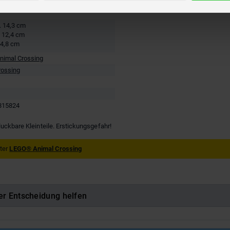
re
. 14,3 cm
. 12,4 cm
 4,8 cm
imal Crossing
rossing
815824
luckbare Kleinteile. Erstickungsgefahr!
nter
LEGO® Animal Crossing
er Entscheidung helfen