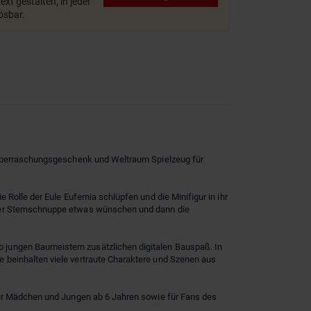
xt gestalten, in jeder
lösbar.
s Überraschungsgeschenk und Weltraum Spielzeug für
 Rolle der Eule Eufemia schlüpfen und die Minifigur in ihr
iner Sternschnuppe etwas wünschen und dann die
 jungen Baumeistern zusätzlichen digitalen Bauspaß. In
 beinhalten viele vertraute Charaktere und Szenen aus
 für Mädchen und Jungen ab 6 Jahren sowie für Fans des