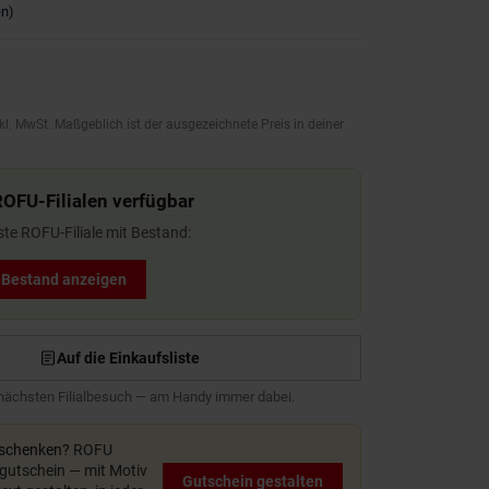
en
)
kl. MwSt. Maßgeblich ist der ausgezeichnete Preis in deiner
ROFU-Filialen verfügbar
ste ROFU-Filiale mit Bestand:
t Bestand anzeigen
Auf die Einkaufsliste
 nächsten Filialbesuch — am Handy immer dabei.
rschenken?
ROFU
utschein — mit Motiv
Gutschein gestalten