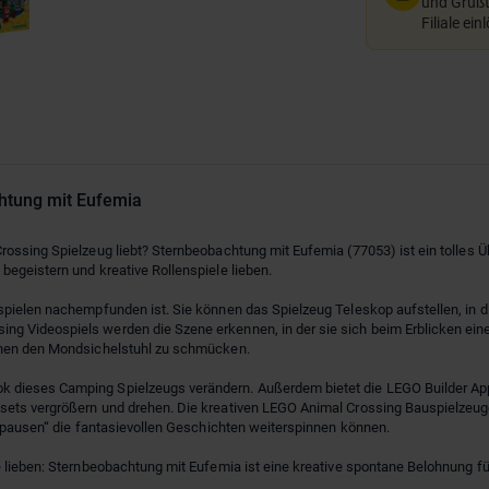
und Grußte
Filiale ein
htung mit Eufemia
Crossing Spielzeug liebt? Sternbeobachtung mit Eufemia (77053) ist ein tolle
egeistern und kreative Rollenspiele lieben.
pielen nachempfunden ist. Sie können das Spielzeug Teleskop aufstellen, in die
ng Videospiels werden die Szene erkennen, in der sie sich beim Erblicken e
hnen den Mondsichelstuhl zu schmücken.
 dieses Camping Spielzeugs verändern. Außerdem bietet die LEGO Builder App
sets vergrößern und drehen. Die kreativen LEGO Animal Crossing Bauspielzeuge
rmpausen“ die fantasievollen Geschichten weiterspinnen können.
ele lieben: Sternbeobachtung mit Eufemia ist eine kreative spontane Belohnung