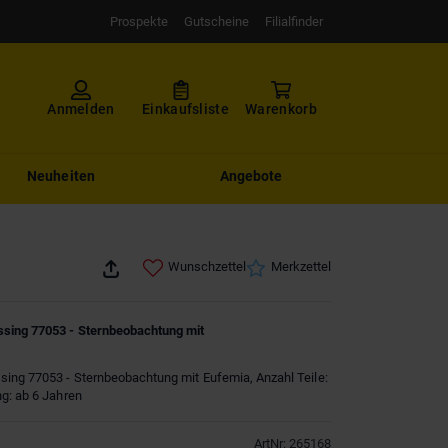
Prospekte
Gutscheine
Filialfinder
Anmelden
Einkaufsliste
Warenkorb
Neuheiten
Angebote
Wunschzettel
Merkzettel
sing 77053 - Sternbeobachtung mit
ing 77053 - Sternbeobachtung mit Eufemia, Anzahl Teile:
g: ab 6 Jahren
ArtNr
:
265168