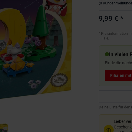
(
0
Kundenmeinung
9,99 €
*
*
Preisinformation in
Filiale.
In vielen 
Finde die näch
Filialen mi
Deine Liste für den
Lieber ve
Geschenkg