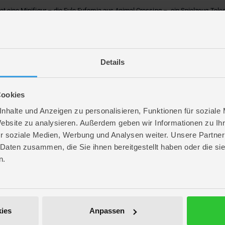
ltet eine Minifigur – die Eule Eufemia aus Animal Crossing –, ein Spielzeug Tel
r
von Eufemia und lernen, wie man ein Teleskop benutzt und wie man sich beim 
 den Mondsichelstuhl
 an die Kreativität der Videospielreihe Animal Crossing an; Die 4 enthaltenen
 können
Details
st ein faszinierendes Weihnachts- oder Überraschungsgeschenk für Jungen un
arakteren erlebe
arat erhältlichen LEGO Animal Crossing Sets an, die auf den Videospielen basi
Cookies
nhalte und Anzeigen zu personalisieren, Funktionen für soziale
Website zu analysieren. Außerdem geben wir Informationen zu I
ategorie
Klemmbausteine
und leg los – hier entstehen Fantasiewelten, Technik
r soziale Medien, Werbung und Analysen weiter. Unsere Partner
 Daten zusammen, die Sie ihnen bereitgestellt haben oder die s
n.
ies
Anpassen
ff