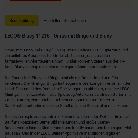
Beschreibung
Hersteller Informationen
LEGO® Bluey 11216 - Omas mit Bingo und Bluey
Omas mit Bingo und Bluey (11216) ist ein lustiges LEGO Spielzeug und
ein beliebtes Geschenk für Kinder ab 4 Jahren, das zu vielen
fantasievollen Abenteuern einlädt. Kinder können Szenen aus der TV-
Serie Bluey nachspielen oder sich eigene Abenteuer ausdenken.
Die Charaktere Bluey und Bingo sind als die Omas Janet und Rita
verkleidet. Die Minifigur Bingo hält sogar die Greifzange ihrer Oma in der
Hand. Du kannst das Dach des Spielzeugautos abheben, um eine LEGO
Minifigur hineinzusetzen. Das Spielzeug Auto kann durch den Garten mit
Zaun, Blumen, einer Büchse Bohnen und Sandkasten fahren. Im
Sandkasten befinden sich eine Sandburg, eine Schaufel und ein Eimer.
Dieses Lernspielzeug wurde mit vielen faszinierenden Details für junge
Baufans konzipiert. Bunte Bildanleitungen und große Starter-
Bauelemente lassen Kinder rasch und kreativ bauen und bieten ganz viel
Bauspaß. Und in der LEGO Builder App mit verständlichen digitalen