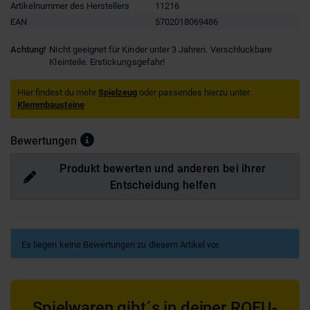
Artikelnummer des Herstellers
11216
EAN
5702018069486
Achtung!
Nicht geeignet für Kinder unter 3 Jahren. Verschluckbare
Kleinteile. Erstickungsgefahr!
Hier findest du mehr
Spielzeug
oder passendes hierzu unter
Klemmbausteine
Bewertungen
Produkt bewerten und anderen bei ihrer
Entscheidung helfen
Es liegen keine Bewertungen zu diesem Artikel vor.
Spielwaren gibt´s in deiner ROFU-