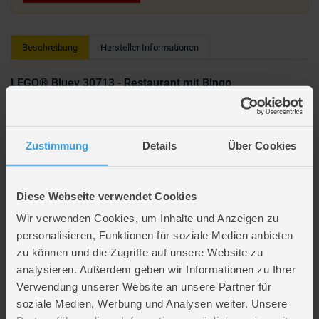
Beschreibung
Hersteller Informationen
LEGO® Bluey 30713 - Restaurant mit Bingo
Bingo kocht in ihrer Spielzeugküche für Mum und Dad. Sie trägt eine
Kochmütze und hält eine Kochgabel, sie schwenkt ein Spiegelei in einer
Bratpfanne und macht Baked Beans, einen Salat und Nachtisch.
Zustimmung
Details
Über Cookies
Bock auf Bauen? Dann schnapp dir ein Set aus unserer Kategorie
Klemmbausteine
und leg los – hier entstehen Fantasiewelten, Technik-
Diese Webseite verwendet Cookies
Wunder oder einfach richtig coole Bauwerke.
Wir verwenden Cookies, um Inhalte und Anzeigen zu
personalisieren, Funktionen für soziale Medien anbieten
Artikelmerkmale
zu können und die Zugriffe auf unsere Website zu
analysieren. Außerdem geben wir Informationen zu Ihrer
Farbe
MULTICOLOR
Verwendung unserer Website an unsere Partner für
Material
Kunststoff
soziale Medien, Werbung und Analysen weiter. Unsere
Altersempfehlung
ab 4 Jahre