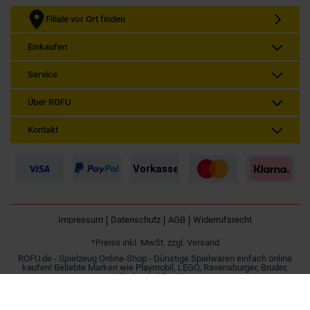
Filiale vor Ort finden
Einkaufen
Service
Über ROFU
Kontakt
Impressum
Datenschutz
AGB
Widerrufsrecht
*Preise inkl. MwSt. zzgl. Versand
ROFU.de - Spielzeug Online-Shop - Günstige Spielwaren einfach online
kaufen! Beliebte Marken wie Playmobil, LEGO, Ravensburger, Bruder,
Simba und Besttoy.
Spielzeug online kaufen | Günstig im Internet bestellen