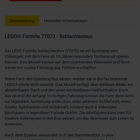
Beschreibung
Hersteller Informationen
LEGO® Fortnite 77073 - Schlachtenbus
Der LEGO Fortnite Schlachtenbus (77073) ist ein Spielzeug zum
Videospiel, mit dem Fans ab 10 Jahren besonders fantasievoll spielen
können. Das Bauset basiert auf dem spannenden Videospiel und lässt
Gamer ein cooles Fahrzeug aus Fortnite erschaffen.
Wenn Fans den Spielzeug Bus bauen, werden sie in die faszinierende
LEGO Fortnite Welt versetzt. Das Modell verfügt über drehbare Räder, ein
abnehmbares Dach und den unverwechselbaren Heißluftballon. Doch
das ist erst der Anfang! Im fertigen Fahrzeug können die Fans dann nicht
nur legendäre Ausrüstung entdecken, unter anderem Schlürfsaft, einen
Greifer, Spitzhacken und Schubsaft, sondern auch 9 Videospiel
Minifiguren in legendären Fortnite Outfits. Die Minifiguren kann man für
kreative Rollenspiele in den Bus setzen, um das Abenteuer zum Leben zu
erwecken.
Nach dem Spielen verwandelt sich das Sammlerstück in eine