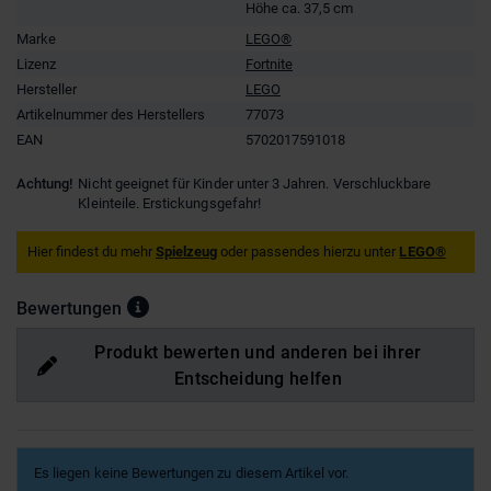
Höhe ca. 37,5 cm
Marke
LEGO®
Lizenz
Fortnite
Hersteller
LEGO
Artikelnummer des Herstellers
77073
EAN
5702017591018
Achtung!
Nicht geeignet für Kinder unter 3 Jahren. Verschluckbare
Kleinteile. Erstickungsgefahr!
Hier findest du mehr
Spielzeug
oder passendes hierzu unter
LEGO®
Bewertungen
Produkt bewerten und anderen bei ihrer
Entscheidung helfen
Es liegen keine Bewertungen zu diesem Artikel vor.