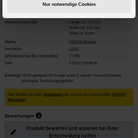
Nur notwendige Cookies
Altersempfehlung
ab 6 Jahre
Anzahl Teile
94
Verpackungsmaße
Länge ca. 19,3 cm
Breite ca. 14,1 cm
Höhe ca. 5 cm
Marke
LEGO® Ninjago
Hersteller
LEGO
Artikelnummer des Herstellers
71780
EAN
5702017399676
Achtung!
Nicht geeignet für Kinder unter 3 Jahren. Verschluckbare
Kleinteile. Erstickungsgefahr!
Hier findest du mehr
Spielzeug
oder passendes hierzu unter
LEGO®
NINJAGO™
Bewertungen
Produkt bewerten und anderen bei ihrer
Entscheidung helfen