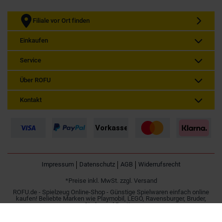
Filiale vor Ort finden
Einkaufen
Service
Über ROFU
Kontakt
Impressum
Datenschutz
AGB
Widerrufsrecht
*Preise inkl. MwSt. zzgl. Versand
ROFU.de - Spielzeug Online-Shop - Günstige Spielwaren einfach online
kaufen! Beliebte Marken wie Playmobil, LEGO, Ravensburger, Bruder,
Simba und Besttoy.
Spielzeug online kaufen | Günstig im Internet bestellen