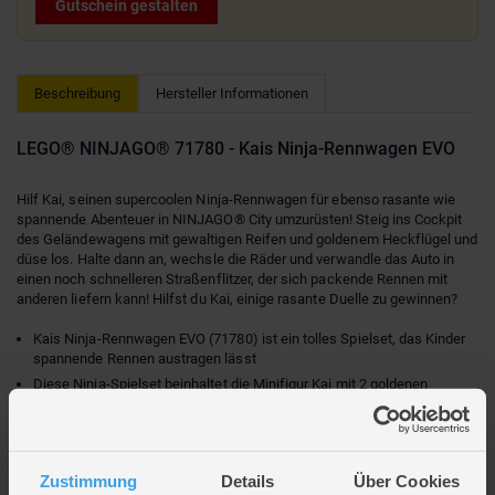
Gutschein gestalten
Beschreibung
Hersteller Informationen
LEGO® NINJAGO® 71780 - Kais Ninja-Rennwagen EVO
Hilf Kai, seinen supercoolen Ninja-Rennwagen für ebenso rasante wie
spannende Abenteuer in NINJAGO® City umzurüsten! Steig ins Cockpit
des Geländewagens mit gewaltigen Reifen und goldenem Heckflügel und
düse los. Halte dann an, wechsle die Räder und verwandle das Auto in
einen noch schnelleren Straßenflitzer, der sich packende Rennen mit
anderen liefern kann! Hilfst du Kai, einige rasante Duelle zu gewinnen?
Kais Ninja-Rennwagen EVO (71780) ist ein tolles Spielset, das Kinder
spannende Rennen austragen lässt
Diese Ninja-Spielset beinhaltet die Minifigur Kai mit 2 goldenen
Katanas, die ins Cockpit gesetzt werden kann, um das Ninja-Auto zu
fahren
Dein Kind muss nur die 4 Räder wechseln, um den Geländewagen in
einen Straßenflitzer zu verwandeln
Zustimmung
Details
Über Cookies
Freu dich auch auf Lloyds Mech-Duell EVO (71781), Coles Erddrache