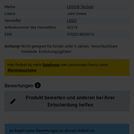
Marke
LEGO® Technic
Lizenz
John Deere
Hersteller
LEGO
Artikelnummer des Herstellers
42218
EAN
5702018035016
Achtung!
Nicht geeignet für Kinder unter 3 Jahren. Verschluckbare
Kleinteile. Erstickungsgefahr!
Hier findest du mehr
Spielzeug
oder passendes hierzu unter
Klemmbausteine
Bewertungen
Produkt bewerten und anderen bei ihrer
Entscheidung helfen
Es liegen keine Bewertungen zu diesem Artikel vor.