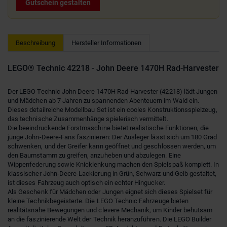
Gutschein gestalten
Beschreibung
Hersteller Informationen
LEGO® Technic 42218 - John Deere 1470H Rad-Harvester
Der LEGO Technic John Deere 1470H Rad-Harvester (42218) lädt Jungen
und Mädchen ab 7 Jahren zu spannenden Abenteuern im Wald ein.
Dieses detailreiche Modellbau Set ist ein cooles Konstruktionsspielzeug,
das technische Zusammenhänge spielerisch vermittelt.
Die beeindruckende Forstmaschine bietet realistische Funktionen, die
junge John-Deere-Fans faszinieren: Der Ausleger lässt sich um 180 Grad
schwenken, und der Greifer kann geöffnet und geschlossen werden, um
den Baumstamm zu greifen, anzuheben und abzulegen. Eine
Wippenfederung sowie Knicklenkung machen den Spielspaß komplett. In
klassischer John-Deere-Lackierung in Grün, Schwarz und Gelb gestaltet,
ist dieses Fahrzeug auch optisch ein echter Hingucker.
Als Geschenk für Mädchen oder Jungen eignet sich dieses Spielset für
kleine Technikbegeisterte. Die LEGO Technic Fahrzeuge bieten
realitätsnahe Bewegungen und clevere Mechanik, um Kinder behutsam
an die faszinierende Welt der Technik heranzuführen. Die LEGO Builder