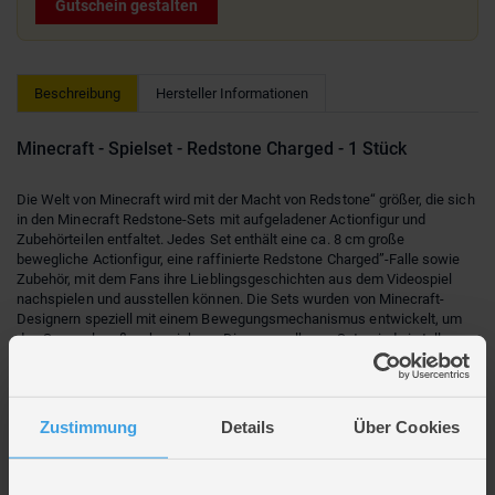
Gutschein gestalten
Beschreibung
Hersteller Informationen
Minecraft - Spielset - Redstone Charged - 1 Stück
Die Welt von Minecraft wird mit der Macht von Redstone“ größer, die sich
in den Minecraft Redstone-Sets mit aufgeladener Actionfigur und
Zubehörteilen entfaltet. Jedes Set enthält eine ca. 8 cm große
bewegliche Actionfigur, eine raffinierte Redstone Charged”-Falle sowie
Zubehör, mit dem Fans ihre Lieblingsgeschichten aus dem Videospiel
nachspielen und ausstellen können. Die Sets wurden von Minecraft-
Designern speziell mit einem Bewegungsmechanismus entwickelt, um
den Sammelspaß zu bereichern. Die sammelbaren Sets sind ein tolles
Geschenk für Minecraft-Fans ab 6 Jahren. Alle Artikel separat erhältlich.
Abweichungen in Farbe und Gestaltung vorbehalten.
Mit den sammelbaren Minecraft Redstone Charged“-Sets können sich
Zustimmung
Details
Über Cookies
Fans die Action aus dem Videospiel nach Hause holen mit einer
Actionfigur, Zubehör und einer Falle mit Bewegungsfunktion.
Die Redstone Charged“-Falle kann beispielsweise ein Pfeilstarter sein