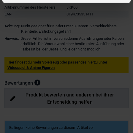
Hersteller
Mattel
Artikelnummer des Herstellers
JKK00
EAN
0194735351411
Achtung!
Nicht geeignet für Kinder unter 3 Jahren. Verschluckbare
Kleinteile. Erstickungsgefahr!
Hinweis:
Dieser Artikel ist in verschiedenen Ausführungen oder Farben
erhältlich. Die Vorauswahl einer bestimmten Ausführung oder
Farbe ist bei der Bestellung leider nicht möglich.
Hier findest du mehr
Spielzeug
oder passendes hierzu unter
Videospiel & Anime Figuren
Bewertungen
Produkt bewerten und anderen bei ihrer
Entscheidung helfen
Es liegen keine Bewertungen zu diesem Artikel vor.