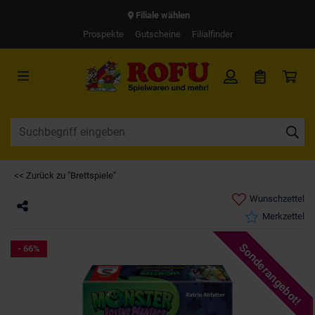
Filiale wählen
Prospekte
Gutscheine
Filialfinder
<< Zurück zu "Brettspiele"
Wunschzettel
Merkzettel
Sonderangebot!
- 66%