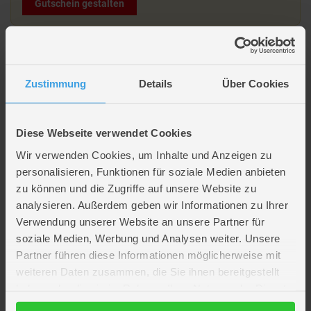
Gutschein gestalten
Beschreibung
Zustimmung
Details
Über Cookies
Nagerzubehör - Futterball mit Gittern zum Befüllen - Ø ca.
8 cm
Diese Webseite verwendet Cookies
Wir verwenden Cookies, um Inhalte und Anzeigen zu
Lieferumfang: 1 Futterball
personalisieren, Funktionen für soziale Medien anbieten
zu können und die Zugriffe auf unsere Website zu
Artikelmerkmale
analysieren. Außerdem geben wir Informationen zu Ihrer
Verwendung unserer Website an unsere Partner für
Farbe
schwarz
soziale Medien, Werbung und Analysen weiter. Unsere
Material
Metall
Partner führen diese Informationen möglicherweise mit
Verpackungsmaße
Länge ca. 10,8 cm
weiteren Daten zusammen, die Sie ihnen bereitgestellt
Breite ca. 8 cm
Höhe ca. 7,5 cm
haben oder die sie im Rahmen Ihrer Nutzung der Dienste
Durchmesser
ca. 8 cm
gesammelt haben.