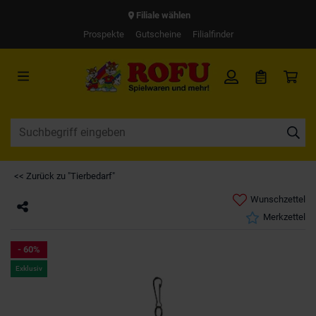
Filiale wählen
Prospekte
Gutscheine
Filialfinder
<< Zurück zu "Tierbedarf"
Wunschzettel
Merkzettel
- 60%
Exklusiv