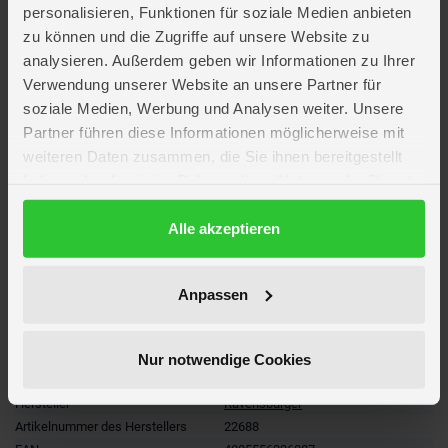
erlernen.
personalisieren, Funktionen für soziale Medien anbieten
zu können und die Zugriffe auf unsere Website zu
Ein Würfel, ein Zug, ein Freudenschrei – so fühlt sich ein richtig guter
analysieren. Außerdem geben wir Informationen zu Ihrer
Spieleabend an. Und mit unseren
Familienspielen
landet der Spaß direkt
auf deinem Tisch.
Verwendung unserer Website an unsere Partner für
soziale Medien, Werbung und Analysen weiter. Unsere
Lieferumfang
Partner führen diese Informationen möglicherweise mit
weiteren Daten zusammen, die Sie ihnen bereitgestellt
haben oder die sie im Rahmen Ihrer Nutzung der Dienste
Artikelmerkmale
gesammelt haben.
Datenschutzerklärung
Alle akzeptieren
Altersempfehlung
ab 8 Jahre
Anzahl Spieler
2 - 5
Anpassen
Spieldauer
ca. 10 min
Verpackungsmaße
Länge ca. 23,1 cm
Breite ca. 16,9 cm
Höhe ca. 5,5 cm
Nur notwendige Cookies
Marke
Ravensburger
Hersteller
Ravensburger
Artikelnummer des Herstellers
22688