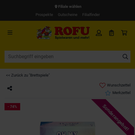
Filiale wählen
Prospekte
Gutscheine
Filialfinder
<< Zurück zu "Brettspiele"
Wunschzettel
Merkzettel
Sonderangebot!
- 74%