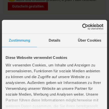
Gutschein gestalten
Beschreibung
Hersteller Informationen
Panorama Puzzle - Schlendern am Strand - 1000 Teile -
Zustimmung
Details
Über Cookies
High Quality Collection
Diese Webseite verwendet Cookies
Jetzt wird gepuzzelt! Entdecke tolle
Kinderpuzzle
mit starken Motiven
und unterschiedlichen Teile-Anzahlen – perfekt für Anfänger und kleine
Wir verwenden Cookies, um Inhalte und Anzeigen zu
Puzzle-Profis.
personalisieren, Funktionen für soziale Medien anbieten
zu können und die Zugriffe auf unsere Website zu
Artikelmerkmale
analysieren. Außerdem geben wir Informationen zu Ihrer
Verwendung unserer Website an unsere Partner für
Altersempfehlung
ab 9 Jahre
soziale Medien, Werbung und Analysen weiter. Unsere
Anzahl Teile
1000
Partner führen diese Informationen möglicherweise mit
Verpackungsmaße
Länge ca. 33,3 cm
weiteren Daten zusammen, die Sie ihnen bereitgestellt
Breite ca. 17,8 cm