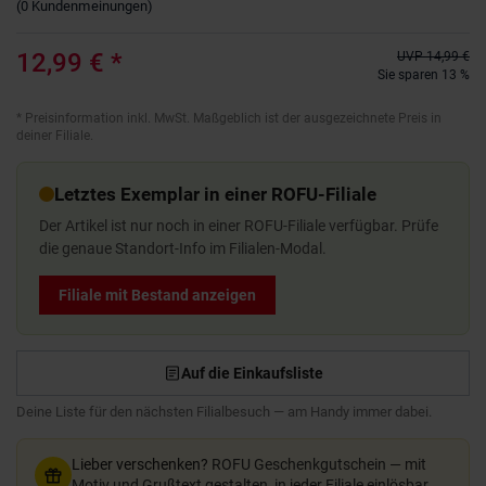
(
0
Kundenmeinungen
)
12,99 €
*
UVP
14,99 €
Sie sparen 13 %
*
Preisinformation inkl. MwSt. Maßgeblich ist der ausgezeichnete Preis in
deiner Filiale.
Letztes Exemplar in einer ROFU-Filiale
Der Artikel ist nur noch in einer ROFU-Filiale verfügbar. Prüfe
die genaue Standort-Info im Filialen-Modal.
Filiale mit Bestand anzeigen
Auf die Einkaufsliste
Deine Liste für den nächsten Filialbesuch — am Handy immer dabei.
Lieber verschenken?
ROFU Geschenkgutschein — mit
Motiv und Grußtext gestalten, in jeder Filiale einlösbar.