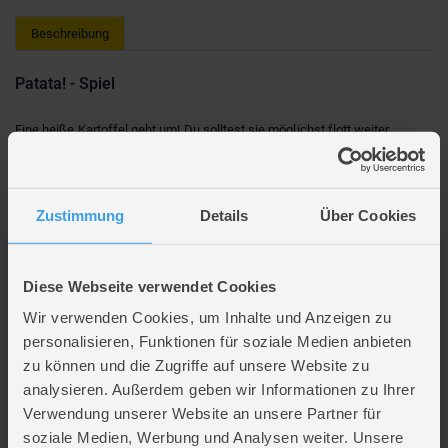
Beschreibung
Patata! - Spiel
Eine heiße Kartoffel geht um! Du solltest sie möglichst flott weiter
geben... Hierfür musst du natürlich zuerst auf eine zumindest
einigermaßen gute Antwort kommen, die zum Thema der gezogenen
Karte passt. Zögerst du zu lange oder ist deine Behauptung zu abwegig,
könnten dich das die anderen spüren lassen...
Zustimmung
Details
Über Cookies
Ein Würfel, ein Zug, ein Freudenschrei – so fühlt sich ein richtig guter
Spieleabend an. Und mit unseren
Familienspielen
landet der Spaß direkt
Diese Webseite verwendet Cookies
auf deinem Tisch.
Wir verwenden Cookies, um Inhalte und Anzeigen zu
Lieferumfang
personalisieren, Funktionen für soziale Medien anbieten
zu können und die Zugriffe auf unsere Website zu
analysieren. Außerdem geben wir Informationen zu Ihrer
Artikelmerkmale
Verwendung unserer Website an unsere Partner für
soziale Medien, Werbung und Analysen weiter. Unsere