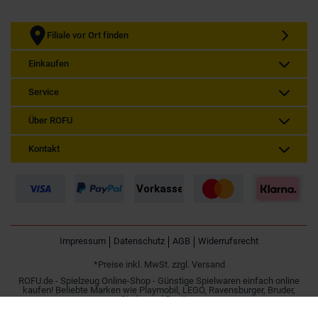
Filiale vor Ort finden
Einkaufen
Service
Über ROFU
Kontakt
Impressum
Datenschutz
AGB
Widerrufsrecht
*Preise inkl. MwSt. zzgl. Versand
ROFU.de - Spielzeug Online-Shop - Günstige Spielwaren einfach online
kaufen! Beliebte Marken wie Playmobil, LEGO, Ravensburger, Bruder,
Simba und Besttoy.
Spielzeug online kaufen | Günstig im Internet bestellen