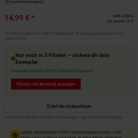
(
0
Kundenmeinungen
)
14,99 €
*
UVP
17,99 €
Sie sparen 16 %
*
Preisinformation inkl. MwSt. Maßgeblich ist der ausgezeichnete Preis in
deiner Filiale.
Nur noch in 3 Filialen — sichere dir dein
Exemplar
Finde die nächste ROFU-Filiale mit Bestand:
Filialen mit Bestand anzeigen
Auf die Einkaufsliste
Deine Liste für den nächsten Filialbesuch — am Handy immer dabei.
Lieber verschenken?
ROFU Geschenkgutschein — mit
Motiv und Grußtext gestalten, in jeder Filiale einlösbar.