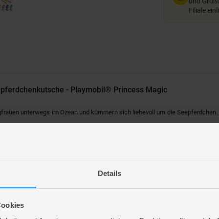
und Grußte
Filiale ein
pferdchenkutsche - Playmobil® Princess Magic
gfrauen unterwegs im Ozean und kümmern sich liebevoll um die Seepferdchen.
en PLAYMOBIL-Spielset Meeresbewohner mit Seepferdchenkutsche. Gemeinsam m
ch den Ozean. Was sie heute wohl alles erleben werden? Die Princess Magic
ren und Tiere animieren Kinder ab 4 Jahren zu immer wieder neuen fantasievol
iele weitere Accessoires. Mit den Saugnäpfen können die Dekomuscheln mühelo
Details
ör: 1 Unterwasserkutsche, 1 Zaun, 1 Futterraufe, 1 Dreizack, 1 Seepferdchenzep
Cookies