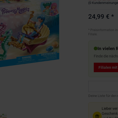
(
0
Kundenmeinung
24,99 €
*
*
Preisinformation in
Filiale.
In vielen 
Finde die näch
Filialen mi
Deine Liste für den
Lieber ve
Geschenkg