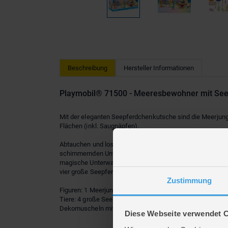
Beschreibung
Hersteller Informationen
Playmobil® 71500 - Meeresbewohner mit See
Mit der eleganten Seepferdchenkutsche sind die Meerjun
Flächen (inkl. Saugnäpfen).
Abtauchen und losspielen heißt es mit dem fantastisch
schimmernden Unterwasserkutsche auf Erkundungstour dur
magische Unterwasserwelt. Die liebevoll gestalteten Figu
vier große Seepferdchen, eine Unterwasserkutsche und v
Zustimmung
Figuren: 1 Meerjungfrau, 1 Meermann
Tiere: 4 große Seepferdchen, 3 kleine Seepferdchen; Zubeh
Dekomuscheln mit Saugnapf
Diese Webseite verwendet 