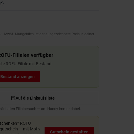
en
)
kl. MwSt. Maßgeblich ist der ausgezeichnete Preis in deiner
ROFU-Filialen verfügbar
ste ROFU-Filiale mit Bestand:
t Bestand anzeigen
Auf die Einkaufsliste
 nächsten Filialbesuch — am Handy immer dabei.
rschenken?
ROFU
utschein — mit Motiv
Gutschein gestalten