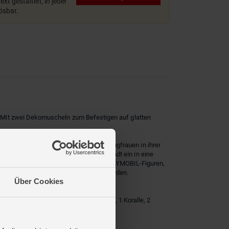
xt gestalten, in jeder
lösbar.
 Mit zwei Dekomuscheln zum Befestigen auf glatten
it den Seepferdchen sind die Meerjungfrauen in ihrer
 Meerjungfrauenwelt von PLAYMOBIL lädt ein in eine
len Abenteuern. Das Set enthält zwei PLAYMOBIL-Figuren,
s an glatten Oberflächen befestigt werden.
Über Cookies
tar, 1 Haarblüte, 2 Grasbündel, 1 Gras, 1 Koralle, 2