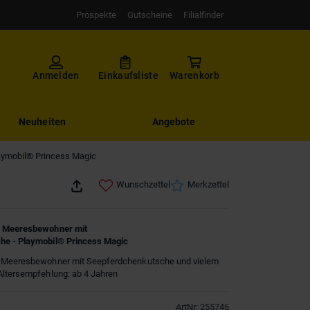
Prospekte
Gutscheine
Filialfinder
Anmelden
Einkaufsliste
Warenkorb
Neuheiten
Angebote
aymobil® Princess Magic
Wunschzettel
Merkzettel
- Meeresbewohner mit
he - Playmobil® Princess Magic
- Meeresbewohner mit Seepferdchenkutsche und vielem
Altersempfehlung: ab 4 Jahren
ArtNr
:
255746