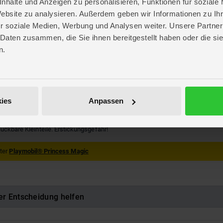
nhalte und Anzeigen zu personalisieren, Funktionen für soziale
Website zu analysieren. Außerdem geben wir Informationen zu I
r soziale Medien, Werbung und Analysen weiter. Unsere Partner
re
 Daten zusammen, die Sie ihnen bereitgestellt haben oder die s
. 14,5 cm
n.
. 25,3 cm
 7,3 cm
IL® Princess Magic
BIL
ies
Anpassen
715005
luckbare Kleinteile. Erstickungsgefahr!
nter
Playmobil® Princess Magic
er Entscheidung helfen