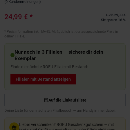
(
0
Kundenmeinungen
)
24,99 €
*
UVP
29,99 €
Sie sparen 16 %
*
Preisinformation inkl. MwSt. Maßgeblich ist der ausgezeichnete Preis in
deiner Filiale.
Nur noch in 3 Filialen — sichere dir dein
Exemplar
Finde die nächste ROFU-Filiale mit Bestand:
Filialen mit Bestand anzeigen
Auf die Einkaufsliste
Deine Liste für den nächsten Filialbesuch — am Handy immer dabei.
Lieber verschenken?
ROFU Geschenkgutschein — mit
Motiv und Grußtext gestalten, in jeder Filiale einlösbar.