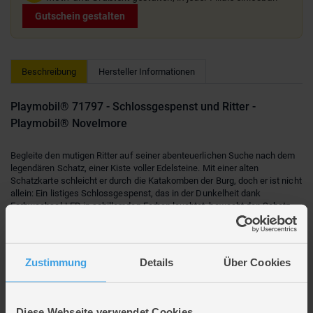
Gutschein gestalten
Beschreibung
Hersteller Informationen
Playmobil® 71797 - Schlossgespenst und Ritter -
Playmobil® Novelmore
Begleite den mutigen Ritter auf seiner abenteuerlichen Suche nach dem
legendären Schatz, einer Kiste voller Edelsteine. Mit einer alten
Schatzkarte schleicht er durch die Katakomben der Burg, doch er ist nicht
allein: Ein listiges Schlossgespenst, das in der Dunkelheit dank
Farbwechsel-LED in schillernden Farben leuchtet, bewacht den Schatz.
Kann der Ritter das Rätsel der geheimen Pfade lösen und das Gespenst
überlisten? Benötigt eine AAA-1,5-V-Batterie.
Der mutige Ritter begibt sich auf eine gefährliche Mission voller Rätsel
Zustimmung
Details
Über Cookies
und Spannung! Im dunklen Schloss führen leuchtende Pfade und
versteckte Hinweise den Weg zu einem glitzernden Schatz. Doch
Vorsicht: Ein schauriges, leuchtendes Gespenst mit wechselnden Farben
macht jedes Abenteuer noch aufregender.
Diese Webseite verwendet Cookies