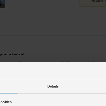
Filiale ein
 geheime Zentrale!
 geheimer Rückzugsort und Kommandozentrale – bis der außerirdische Supers
lazetail verteidigt den Turm und das geheime Versteck unter den Holzbalken mit 
e Wände sorgen für dynamische Kämpfe, und ein explodierbarer Boden im ers
sammelbaren PLAYMOBIL-Heldenfiguren befestigt werden. Action pur im Kam
Details
Cookies