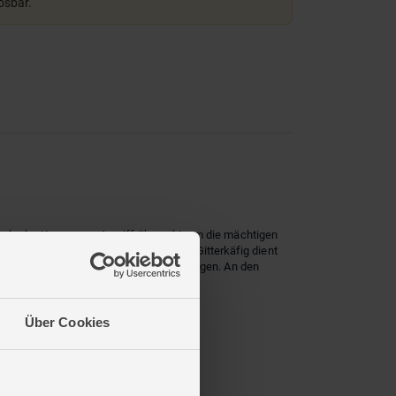
lösbar.
churke Kronar zum Angriff übergeht, um die mächtigen
voller Kraft: Ein beweglicher Kran mit Gitterkäfig dient
ten Stock bietet spannende Überraschungen. An den
pf um PLAYMOPOLIS!
Über Cookies