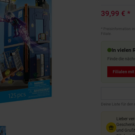
39,99 €
*
*
Preisinformation in
Filiale.
In vielen 
Finde die näch
Filialen mi
Deine Liste für den
Lieber ve
Geschenkg
und Grußte