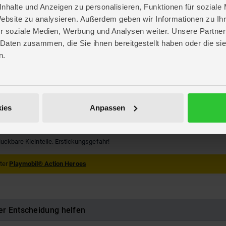
nhalte und Anzeigen zu personalisieren, Funktionen für soziale
Website zu analysieren. Außerdem geben wir Informationen zu I
OLOR
r soziale Medien, Werbung und Analysen weiter. Unsere Partner
ff
 Daten zusammen, die Sie ihnen bereitgestellt haben oder die s
10 Jahren
. 38,8 cm
n.
. 28,4 cm
 9,8 cm
IL® Act!on Heroes
BIL
ies
Anpassen
720221
luckbare Kleinteile. Erstickungsgefahr!
nter
Playmobil® Action Heroes
er Entscheidung helfen