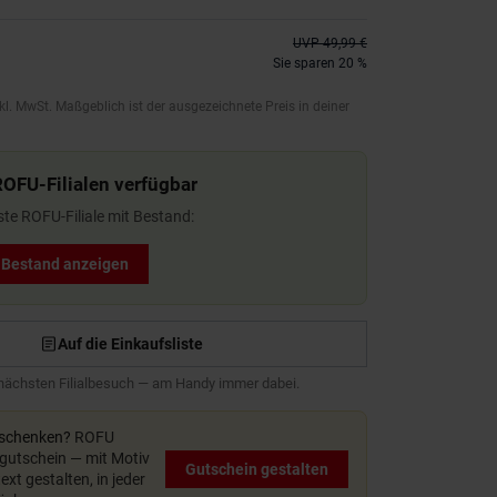
UVP
49,99 €
Sie sparen 20 %
kl. MwSt. Maßgeblich ist der ausgezeichnete Preis in deiner
ROFU-Filialen verfügbar
ste ROFU-Filiale mit Bestand:
t Bestand anzeigen
Auf die Einkaufsliste
 nächsten Filialbesuch — am Handy immer dabei.
rschenken?
ROFU
utschein — mit Motiv
Gutschein gestalten
xt gestalten, in jeder