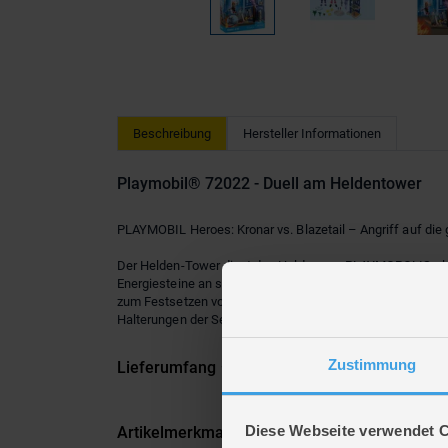
Beschreibung
Hersteller Informationen
Playmobil® 72022 - Duell am Heldentower
PLAYMOBIL Heroes: Kronar vs. Blazetail – Angriff auf die
Der Helden-Tower dient den Helden von PLAYMOPOLIS als
Energiesteine an sich zu reißen. Die mutige Fuchs-Heldin B
zum Festsetzen von Helden oder Schurken, durchbrechbar
Halterungen der Seitenwände können eine Vielzahl von 
Zustimmung
Lieferumfang
Diese Webseite verwendet 
Artikelmerkmale