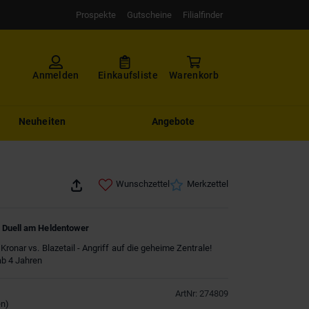
Prospekte
Gutscheine
Filialfinder
Anmelden
Einkaufsliste
Warenkorb
Neuheiten
Angebote
Wunschzettel
Merkzettel
 Duell am Heldentower
ronar vs. Blazetail - Angriff auf die geheime Zentrale!
ab 4 Jahren
ArtNr
:
274809
en
)