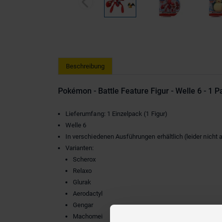
Beschreibung
Pokémon - Battle Feature Figur - Welle 6 - 1 P
Lieferumfang: 1 Einzelpack (1 Figur)
Welle 6
In verschiedenen Ausführungen erhältlich (leider nicht
Varianten:
Scherox
Relaxo
Glurak
Aerodactyl
Gengar
Machomei