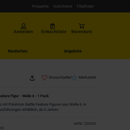
Prospekte
Gutscheine
Filialfinder
Anmelden
Einkaufsliste
Warenkorb
Neuheiten
Angebote
Wunschzettel
Merkzettel
ature Figur - Welle 6 - 1 Pack
 mit Pokémon Battle Feature Figuren aus Welle 6, in
usführungen erhältlich, ab 4 Jahren
ArtNr
:
220432
en
)