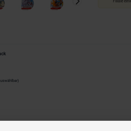
Filiale ein
ack
 auswählbar)