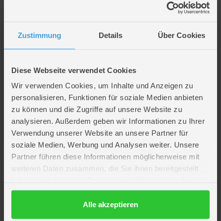
Zustimmung
Details
Über Cookies
Beschreibung
Pokémon - Geldbeutel mit 3 Fächern
Diese Webseite verwendet Cookies
Wir verwenden Cookies, um Inhalte und Anzeigen zu
Artikelmerkmale
personalisieren, Funktionen für soziale Medien anbieten
zu können und die Zugriffe auf unsere Website zu
analysieren. Außerdem geben wir Informationen zu Ihrer
Farbe
schwarz/bunt
Verwendung unserer Website an unsere Partner für
Material
Polyester
soziale Medien, Werbung und Analysen weiter. Unsere
Verpackungsmaße
Länge ca. 16,2 cm
Breite ca. 15,3 cm
Partner führen diese Informationen möglicherweise mit
Höhe ca. 3 cm
weiteren Daten zusammen, die Sie ihnen bereitgestellt
Lizenz
Pokémon
haben oder die sie im Rahmen Ihrer Nutzung der Dienste
Hersteller
La Plume Doree SAS
gesammelt haben.
Artikelnummer des Herstellers
241POK211P3V
Datenschutzerklärung
Alle akzeptieren
EAN
3701638714921