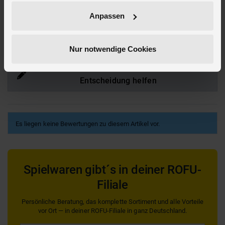
Hier findest du mehr
Schulbedarf
oder passendes hierzu unter
Anpassen
Kindergeldbeutel
Bewertungen
Nur notwendige Cookies
Produkt bewerten und anderen bei ihrer
Entscheidung helfen
Es liegen keine Bewertungen zu diesem Artikel vor.
Spielwaren gibt´s in deiner ROFU-
Filiale
Persönliche Beratung, das komplette Sortiment und alle Vorteile
vor Ort — in deiner ROFU-Filiale in ganz Deutschland.