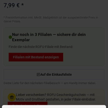
7,99 €
*
*
Preisinformation inkl. MwSt. Maßgeblich ist der ausgezeichnete Preis in
deiner Filiale.
Nur noch in 3 Filialen — sichere dir dein
Exemplar
Finde die nächste ROFU-Filiale mit Bestand:
Filialen mit Bestand anzeigen
Auf die Einkaufsliste
Deine Liste für den nächsten Filialbesuch — am Handy immer dabei.
Lieber verschenken?
ROFU Geschenkgutschein — mit
Motiv und Grußtext gestalten, in jeder Filiale einlösbar.
Gutschein gestalten