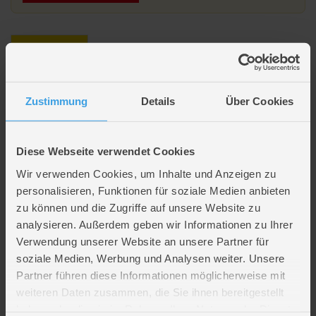
Beschreibung
Pokémon - Glas inkl. 2 Trinkhalme
Zustimmung
Details
Über Cookies
Inkl. 2 Trinkhalme aus Metall
Diese Webseite verwendet Cookies
Lieferumfang
Wir verwenden Cookies, um Inhalte und Anzeigen zu
personalisieren, Funktionen für soziale Medien anbieten
zu können und die Zugriffe auf unsere Website zu
Artikelmerkmale
analysieren. Außerdem geben wir Informationen zu Ihrer
Verwendung unserer Website an unsere Partner für
Farbe
BLAU, GELB, ROT
soziale Medien, Werbung und Analysen weiter. Unsere
Material
Glas
Partner führen diese Informationen möglicherweise mit
Altersempfehlung
ab 6 Jahre
weiteren Daten zusammen, die Sie ihnen bereitgestellt
Verpackungsmaße
Länge ca. 9,6 cm
Breite ca. 23,4 cm
haben oder die sie im Rahmen Ihrer Nutzung der Dienste