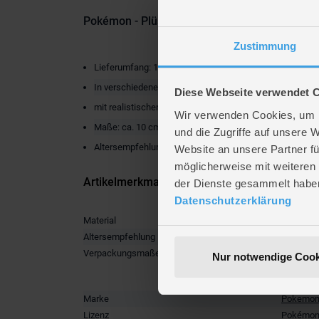
Pokémon - Plüsch Pokèball - 10cm - 1 Stück
Zustimmung
Lieferumfang: 1 x Pokéball
In verschiedenen Ausführungen (nicht auswählbar)
Diese Webseite verwendet 
mit realistischen Details, zum Kuscheln weich
Wir verwenden Cookies, um I
Maße: ca. 10 cm
und die Zugriffe auf unsere 
Altersempfehlung: ab 3 Jahren
Website an unsere Partner fü
möglicherweise mit weiteren
Artikelmerkmale
der Dienste gesammelt habe
Datenschutzerklärung
Material
Plüsch
Altersempfehlung
ab 3 Jah
Verpackungsmaße
Länge ca
Nur notwendige Cook
Breite ca
Höhe ca.
Marke
Pokemo
Lizenz
Pokémo