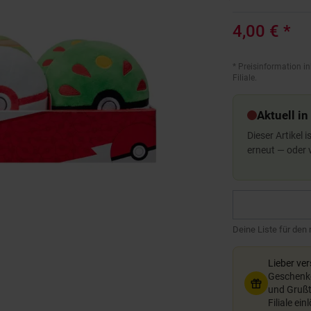
4,00 €
*
*
Preisinformation in
Filiale.
Aktuell in
Dieser Artikel 
erneut — oder
Deine Liste für den
Lieber ve
Geschenkg
und Grußte
Filiale ein