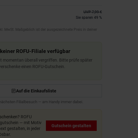
UVP
7,99 €
Sie sparen 49 %
kl. MwSt. Maßgeblich ist der ausgezeichnete Preis in deiner
 keiner ROFU-Filiale verfügbar
ist momentan überall vergriffen. Bitte prüfe später
 verschenke einen ROFU-Gutschein.
Auf die Einkaufsliste
 nächsten Filialbesuch — am Handy immer dabei.
rschenken?
ROFU
utschein — mit Motiv
Gutschein gestalten
xt gestalten, in jeder
lösbar.