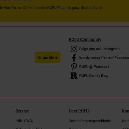
 Vorteile vor Ort — in deiner ROFU-Filiale in ganz Deutschland.
ROFU Community
Folge uns auf Instagram
Anmelden
Werde unser Fan auf Faceboo
ROFU @ Pinterest
ROFU Family Blog
Service
Über ROFU
Kon
Hilfe (FAQ)
Unternehmensgeschichte
Kon