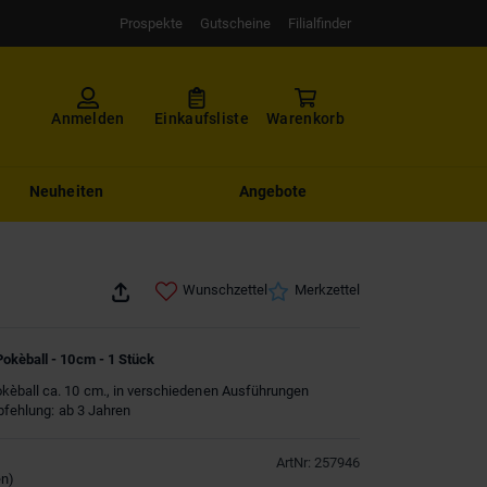
Prospekte
Gutscheine
Filialfinder
Anmelden
Einkaufsliste
Warenkorb
Neuheiten
Angebote
Wunschzettel
Merkzettel
okèball - 10cm - 1 Stück
èball ca. 10 cm., in verschiedenen Ausführungen
mpfehlung: ab 3 Jahren
ArtNr
:
257946
en
)