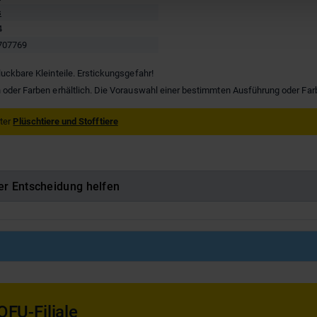
s
4
707769
luckbare Kleinteile. Erstickungsgefahr!
 oder Farben erhältlich. Die Vorauswahl einer bestimmten Ausführung oder Farbe 
nter
Plüschtiere und Stofftiere
er Entscheidung helfen
OFU-Filiale