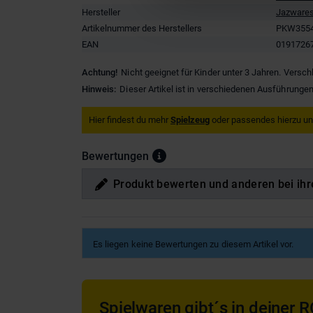
Hersteller
Jazware
Artikelnummer des Herstellers
PKW355
EAN
0191726
Achtung!
Nicht geeignet für Kinder unter 3 Jahren. Versch
Hinweis:
Dieser Artikel ist in verschiedenen Ausführungen
Hier findest du mehr
Spielzeug
oder passendes hierzu u
Bewertungen
Produkt bewerten und anderen bei ihr
Es liegen keine Bewertungen zu diesem Artikel vor.
Spielwaren gibt´s in deiner R