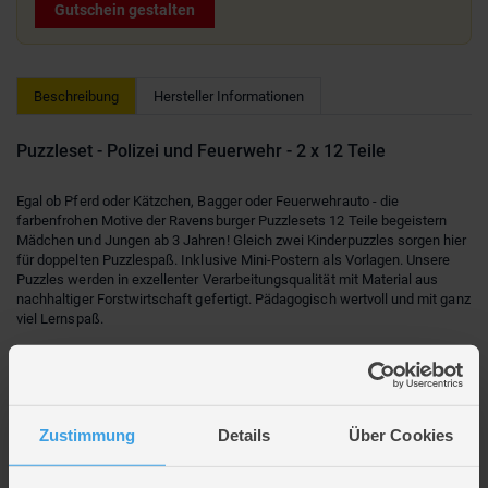
Gutschein gestalten
Beschreibung
Hersteller Informationen
Puzzleset - Polizei und Feuerwehr - 2 x 12 Teile
Egal ob Pferd oder Kätzchen, Bagger oder Feuerwehrauto - die
farbenfrohen Motive der Ravensburger Puzzlesets 12 Teile begeistern
Mädchen und Jungen ab 3 Jahren! Gleich zwei Kinderpuzzles sorgen hier
für doppelten Puzzlespaß. Inklusive Mini-Postern als Vorlagen. Unsere
Puzzles werden in exzellenter Verarbeitungsqualität mit Material aus
nachhaltiger Forstwirtschaft gefertigt. Pädagogisch wertvoll und mit ganz
viel Lernspaß.
Teile suchen, anfügen und sich über das immer größer werdende Bild
freuen - Puzzeln ist, wenn sich ein Erfolg an den anderen reiht. Deshalb
lieben Kinder es, die Puzzleteile immer wieder zu ihren Lieblingsmotiven
zusammen zu setzen. Doch Puzzles bieten mehr als Spaß: Mit der
Zustimmung
Details
Über Cookies
richtigen Schwierigkeit gewählt, lassen sie Kinder jeden Alters an den
Herausforderungen wachsen, erhöhen ihre Geduld und stärken ihr
Selbstvertrauen. In der großen Auswahl von Ravensburger Kinderpuzzles