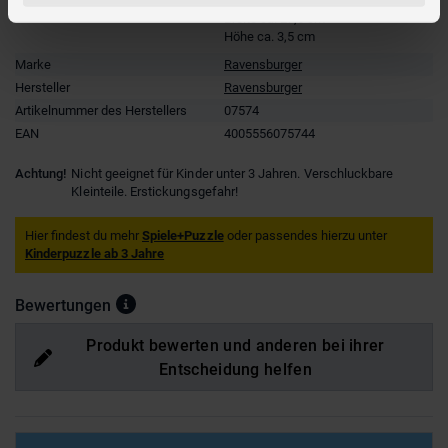
Verpackungsmaße
Länge ca. 19,5 cm
Breite ca. 27,6 cm
Höhe ca. 3,5 cm
Marke
Ravensburger
Hersteller
Ravensburger
Artikelnummer des Herstellers
07574
EAN
4005556075744
Achtung!
Nicht geeignet für Kinder unter 3 Jahren. Verschluckbare
Kleinteile. Erstickungsgefahr!
Hier findest du mehr
Spiele+Puzzle
oder passendes hierzu unter
Kinderpuzzle ab 3 Jahre
Bewertungen
Produkt bewerten und anderen bei ihrer
Entscheidung helfen