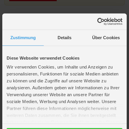
Beschreibung
Schlüsselanhänger - Panda - mit Metallanhänger
Zustimmung
Details
Über Cookies
Lieferumfang
Diese Webseite verwendet Cookies
Wir verwenden Cookies, um Inhalte und Anzeigen zu
Artikelmerkmale
personalisieren, Funktionen für soziale Medien anbieten
zu können und die Zugriffe auf unsere Website zu
analysieren. Außerdem geben wir Informationen zu Ihrer
Farbe
grün
,
schwarz
,
weiß
Verwendung unserer Website an unsere Partner für
Altersempfehlung
ab 3 Jahre
soziale Medien, Werbung und Analysen weiter. Unsere
Verpackungsmaße
Länge ca. 11,1 cm
Breite ca. 10,1 cm
Partner führen diese Informationen möglicherweise mit
Höhe ca. 6,5 cm
weiteren Daten zusammen, die Sie ihnen bereitgestellt
Marke
Aurora
haben oder die sie im Rahmen Ihrer Nutzung der Dienste
Hersteller
Aurora