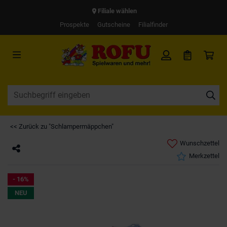
Filiale wählen
Prospekte
Gutscheine
Filialfinder
<< Zurück zu "Schlampermäppchen"
Wunschzettel
Merkzettel
- 16%
NEU