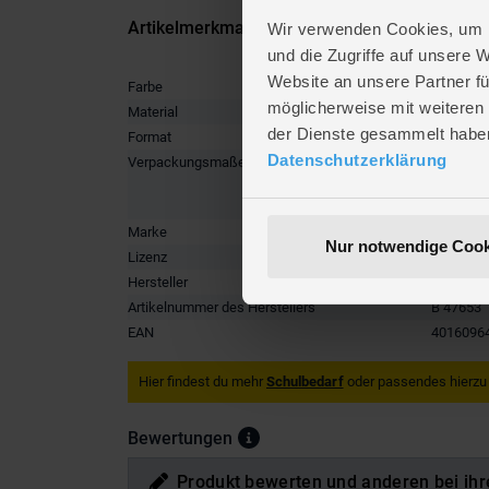
Artikelmerkmale
Wir verwenden Cookies, um I
und die Zugriffe auf unsere 
Website an unsere Partner fü
Farbe
gold
,
gra
möglicherweise mit weiteren
Material
Papier/-s
der Dienste gesammelt habe
Format
DIN A4
Datenschutzerklärung
Verpackungsmaße
Länge ca
Breite ca
Höhe ca.
Marke
Mica Col
Nur notwendige Cook
Lizenz
Tabaluga
Hersteller
MICA Col
Artikelnummer des Herstellers
B 47653
EAN
4016096
Hier findest du mehr
Schulbedarf
oder passendes hierzu
Bewertungen
Produkt bewerten und anderen bei ihr