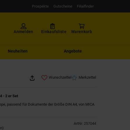
Prospekte
Gutscheine
Filialfinder
Anmelden
Einkaufsliste
Warenkorb
Neuheiten
Angebote
Wunschzettel
Merkzettel
 - 2 er Set
pe, passend für Dokumente der Größe DIN A4, von MICA
ArtNr
:
257044
en
)