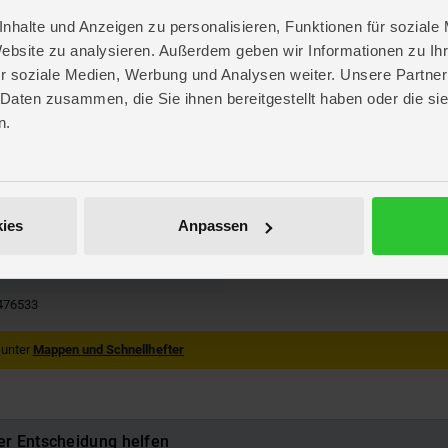
nhalte und Anzeigen zu personalisieren, Funktionen für soziale
Website zu analysieren. Außerdem geben wir Informationen zu I
r soziale Medien, Werbung und Analysen weiter. Unsere Partner
u
,
schwarz
,
weiß
 Daten zusammen, die Sie ihnen bereitgestellt haben oder die s
eil
n.
. 32,5 cm
. 24,3 cm
 1,8 cm
lege
ies
Anpassen
 Peter Maffay Stiftung
lege
476533
 unter
Mappen und Schnellhefter
er Entscheidung helfen