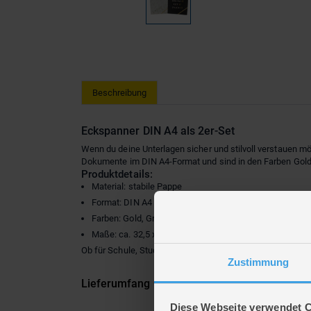
Beschreibung
Eckspanner DIN A4 als 2er-Set
Wenn du deine Unterlagen sicher und stilvoll verstauen mö
Dokumente im DIN A4-Format und sind in den Farben Gold, 
Produktdetails:
Material: stabile Pappe
Format: DIN A4
Farben: Gold, Grau, Schwarz oder Weiß (keine Farbaus
Maße: ca. 32,5 x 24,3 x 1,8 cm
Ob für Schule, Studium oder Büro – mit diesen Eckspanner
Zustimmung
Lieferumfang
Diese Webseite verwendet 