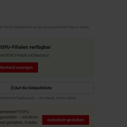
kl. MwSt. Maßgeblich ist der ausgezeichnete Preis in deiner
ROFU-Filialen verfügbar
ste ROFU-Filiale mit Bestand:
t Bestand anzeigen
Auf die Einkaufsliste
 nächsten Filialbesuch — am Handy immer dabei.
rschenken?
ROFU
utschein — mit Motiv
Gutschein gestalten
xt gestalten, in jeder