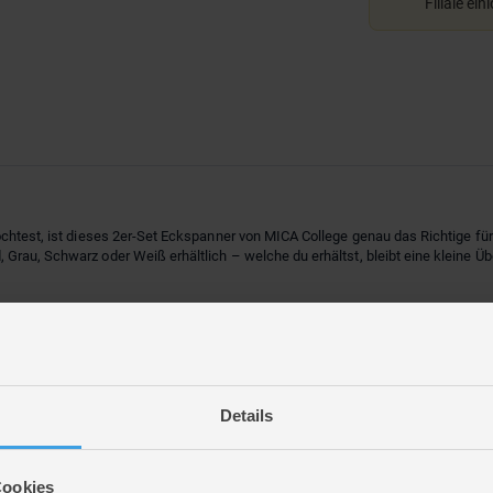
Filiale ein
chtest, ist dieses 2er-Set Eckspanner von MICA College genau das Richtige für
Grau, Schwarz oder Weiß erhältlich – welche du erhältst, bleibt eine kleine Ü
wahl möglich)
n bringst du Ordnung in deine Unterlagen.
Details
Cookies