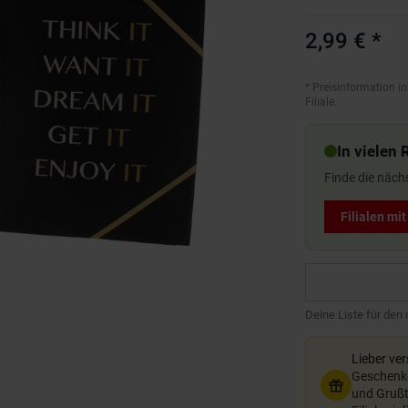
2,99 €
*
*
Preisinformation in
Filiale.
In vielen 
Finde die näch
Filialen mi
Deine Liste für den
Lieber ve
Geschenkg
und Grußte