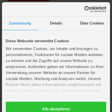
Beschreibung
Zustimmung
Details
Über Cookies
Eckspanner pastell rosa - DIN-A4
Diese Webseite verwendet Cookies
Artikelmerkmale
Wir verwenden Cookies, um Inhalte und Anzeigen zu
personalisieren, Funktionen für soziale Medien anbieten
zu können und die Zugriffe auf unsere Website zu
Farbe
rosa
analysieren. Außerdem geben wir Informationen zu Ihrer
Material
Kunststoff
Verwendung unserer Website an unsere Partner für
Format
DIN A4
soziale Medien, Werbung und Analysen weiter. Unsere
Verpackungsmaße
Länge ca. 31,9 cm
Breite ca. 30,6 cm
Partner führen diese Informationen möglicherweise mit
Höhe ca. 1 cm
weiteren Daten zusammen, die Sie ihnen bereitgestellt
Marke
Mica College
haben oder die sie im Rahmen Ihrer Nutzung der Dienste
Lizenz
Tabaluga Peter Maffay Stiftung
gesammelt haben.
Hersteller
MICA College
Datenschutzerklärung
Alle akzeptieren