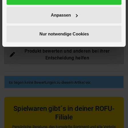
Artikelnummer des Herstellers
B 47629
EAN
4016096476298
Anpassen
Hier findest du mehr
Schulbedarf
oder passendes hierzu unter
Mappen und Schnellhefter
Nur notwendige Cookies
Bewertungen
Produkt bewerten und anderen bei ihrer
Entscheidung helfen
Es liegen keine Bewertungen zu diesem Artikel vor.
Spielwaren gibt´s in deiner ROFU-
Filiale
Persönliche Beratung, das komplette Sortiment und alle Vorteile