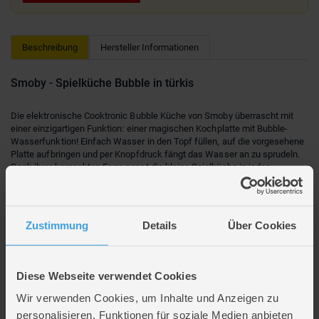
Beschreibung
Hersteller Informationen
Smoby - Spielküche Bubble in türkis
Die elektronische Cooktronic Bubble Küche von Smoby überrascht mit
einer einzigartigen Funktion: einer magischen Kochplatte mit Bubble-
Wasserfunktion! Einfach Wasser in den Topf füllen, auf die vorgesehene
Platte aufbringen und per Knopfdruck fängt das Wasser an zu sprudeln.
Dank ihrer kompakten Form passt die kleine Spielküche in jedes
Kinderzimmer und ist dennoch perfekt ausgestattet: Der Backofen hat
eine transparente Tür, durch die die Back- oder Garzeit im Ofen verfolgt
werden kann. Beim Öffnen geht das Licht im Ofen an, beim Schließen
ertönt ein Soundgeräusch. Die Kochplatte verfügt über eine rote
Zustimmung
Details
Über Cookies
Beleuchtung und verschiedene Kochgeräusche wie Dampf, Braten und
Grillen. Zum Zubehör zählen außerdem Teller, Besteck, Gläser,
Schöpflöffel, Spiellebensmittel und Leerkartons.
Diese Webseite verwendet Cookies
Lieferumfang
Wir verwenden Cookies, um Inhalte und Anzeigen zu
personalisieren, Funktionen für soziale Medien anbieten