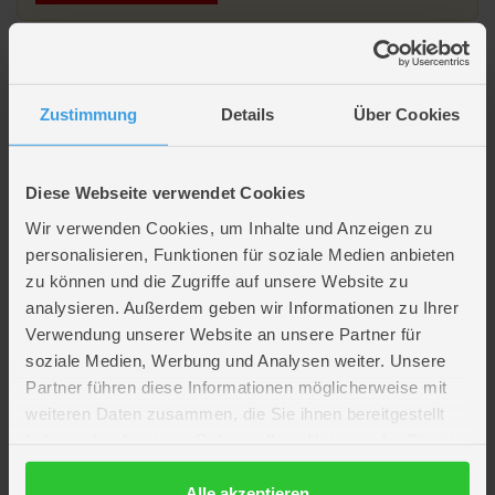
Beschreibung
Zustimmung
Details
Über Cookies
Solar LED Laterne aus Rattan - Größe L - ca. 18,5 x 36 cm
Diese Webseite verwendet Cookies
Artikelmerkmale
Wir verwenden Cookies, um Inhalte und Anzeigen zu
personalisieren, Funktionen für soziale Medien anbieten
Farbe
schwarz
zu können und die Zugriffe auf unsere Website zu
Material
Kunststoff
analysieren. Außerdem geben wir Informationen zu Ihrer
Artikelmaße
Länge ca. 18,5 cm
Verwendung unserer Website an unsere Partner für
Breite ca. 18,5 cm
soziale Medien, Werbung und Analysen weiter. Unsere
Höhe ca. 36 cm
Partner führen diese Informationen möglicherweise mit
Batterien
1 x LR6 Mignon AA (enthalten)
weiteren Daten zusammen, die Sie ihnen bereitgestellt
WEEE-Reg.-Nr.
DE47286121
haben oder die sie im Rahmen Ihrer Nutzung der Dienste
Besonderheiten
Elektronikartikel
gesammelt haben.
Marke
Mica Living
Datenschutzerklärung
Alle akzeptieren