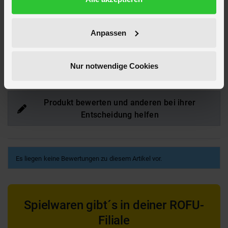
Hersteller
MICA Living
Artikelnummer des Herstellers
B 80601
EAN
4016096806019
Anpassen
Hier findest du mehr
Wohnen & Deko
oder passendes hierzu unter
Solarleuchten
Nur notwendige Cookies
Bewertungen
Produkt bewerten und anderen bei ihrer
Entscheidung helfen
Es liegen keine Bewertungen zu diesem Artikel vor.
Spielwaren gibt´s in deiner ROFU-
Filiale