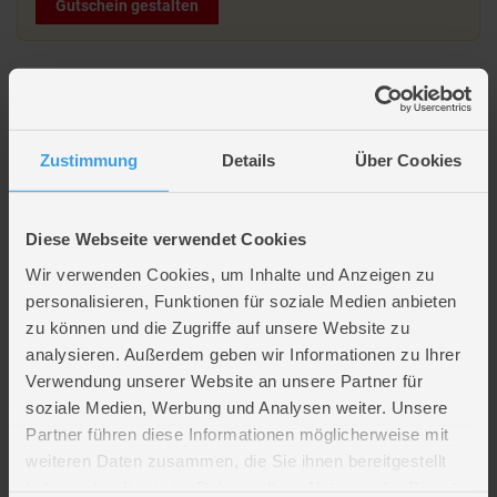
Gutschein gestalten
Beschreibung
Solar LED Lotusblume mit Schmetterling - ca. 15 x 26 cm
Zustimmung
Details
Über Cookies
Artikelmerkmale
Diese Webseite verwendet Cookies
Wir verwenden Cookies, um Inhalte und Anzeigen zu
Farbe
blau, gelb, pink
personalisieren, Funktionen für soziale Medien anbieten
Material
Metall
zu können und die Zugriffe auf unsere Website zu
Artikelmaße
Länge ca. 15 cm
analysieren. Außerdem geben wir Informationen zu Ihrer
Breite ca. 15 cm
Verwendung unserer Website an unsere Partner für
Höhe ca. 26 cm
soziale Medien, Werbung und Analysen weiter. Unsere
Verpackungsmaße
Länge ca. 19,9 cm
Partner führen diese Informationen möglicherweise mit
Breite ca. 19,7 cm
Höhe ca. 30,5 cm
weiteren Daten zusammen, die Sie ihnen bereitgestellt
haben oder die sie im Rahmen Ihrer Nutzung der Dienste
Batterien
1 x LR03 Mignon AAA (enthalten)